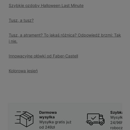
Szybkie ozdoby Halloween Last Minute
Tusz, a tusz?
Tusz, a atrament? To jakaś różnica? Odpowiedź brzmi: Tak
i nie.
Innowacyjne ołówki od Faber-Castell
Kolorowa jesień
Darmowa
Szybka d
wysyłka
Wysyłka w
Wysyłka gratis już
24/96h w 
od 249zł
robocze