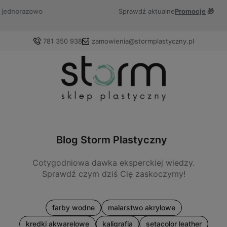
Sprawdź aktualne
Promocje
🎁
781 350 938
zamowienia@stormplastyczny.pl
Zaloguj się
Załóż konto
Blog Storm Plastyczny
Cotygodniowa dawka eksperckiej wiedzy.
Wybierz coś dla siebie z naszej aktualnej oferty lub
Sprawdź czym dziś Cię zaskoczymy!
zaloguj się, aby przywrócić dodane produkty do listy z
poprzedniej sesji.
farby wodne
malarstwo akrylowe
kredki akwarelowe
kaligrafia
setacolor leather