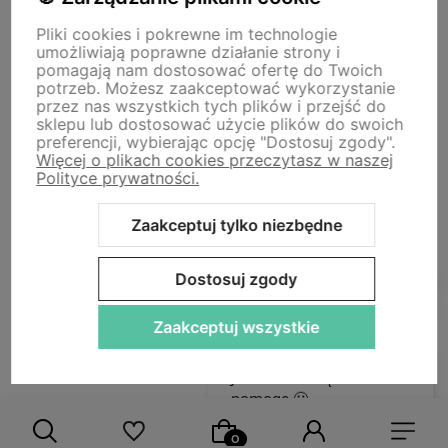
Pliki cookies i pokrewne im technologie
Storm - sklep plastyczny
umożliwiają poprawne działanie strony i
Adres sklepu internetowego:
ul. Kazimierza Wielkiego 29a, 50-077
pomagają nam dostosować ofertę do Twoich
Wrocław
Siedziba firmy:
ul. Jana Uphagena 19, 80-237 Gdańsk NIP:
potrzeb. Możesz zaakceptować wykorzystanie
5840152571
przez nas wszystkich tych plików i przejść do
zamowienia@stormplastyczny.pl
| Tel.:
781350938
sklepu lub dostosować użycie plików do swoich
preferencji, wybierając opcję "Dostosuj zgody".
Więcej o plikach cookies przeczytasz w naszej
Polityce prywatności.
Zaakceptuj tylko niezbędne
Sklep internetowy Shoper Premium
Szablon Shoper Modern 3.0™
od GrowCommerce
Dostosuj zgody
Zaakceptuj wszystkie