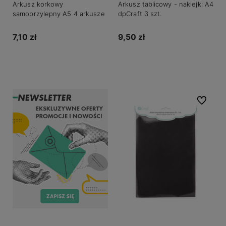
Arkusz korkowy
Arkusz tablicowy - naklejki A4
samoprzylepny A5 4 arkusze
dpCraft 3 szt.
7,10 zł
9,50 zł
Do koszyka
Powiadom o dostępności
Do ulubio