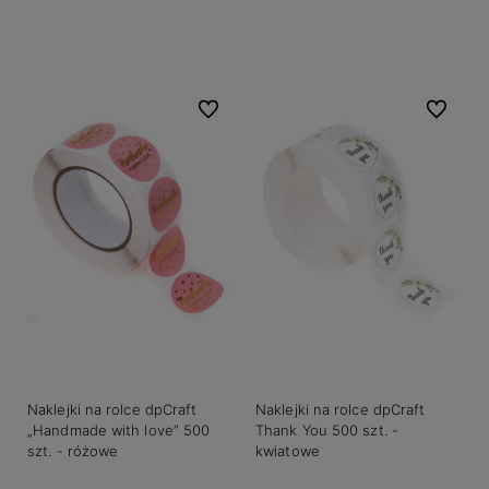
Do koszyka
Powiadom o dostępności
Do ulubionych
Do ulubio
Naklejki na rolce dpCraft
Naklejki na rolce dpCraft
„Handmade with love” 500
Thank You 500 szt. -
szt. - różowe
kwiatowe