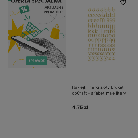
Do ulubio
Naklejki literki złoty brokat
dpCraft - alfabet małe litery
4,75 zł
Do koszyka