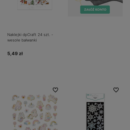
Naklejki dpCraft 24 szt. -
wesołe bałwanki
5,49 zł
Do koszyka
Do ulubionych
Do ulubio