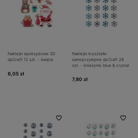
Naklejki epoksydowe 3D
Naklejki kryształki
dpCraft 12 szt. - święta
samoprzylepne dpCraft 28
szt. - śnieżynki blue & crystal
6,05 zł
7,80 zł
Do koszyka
Do koszyka
Do ulubionych
Do ulubio