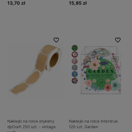
13,70 zł
15,85 zł
Do koszyka
Do koszyka
Do ulubionych
Do ulubio
Naklejki na rolce etykiety
Naklejki na rolce Interdruk
dpCraft 250 szt. - vintage
120 szt. Garden