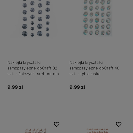
Naklejki kryształki
Naklejki kryształki
samoprzylepne dpCraft 32
samoprzylepne dpCraft 40
szt. - śnieżynki srebrne mix
szt. - rybia łuska
9,99 zł
9,99 zł
Do koszyka
Do koszyka
Do ulubionych
Do ulubio