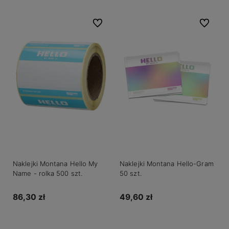
Do ulubionych
Do ulubio
Naklejki Montana Hello My
Naklejki Montana Hello-Gram
Name - rolka 500 szt.
50 szt.
86,30 zł
49,60 zł
Do koszyka
Do koszyka