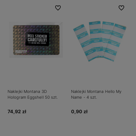
Do ulubionych
Do ulubio
Naklejki Montana 3D
Naklejki Montana Hello My
Hologram Eggshell 50 szt.
Name - 4 szt.
74,92 zł
0,90 zł
Do koszyka
Do koszyka