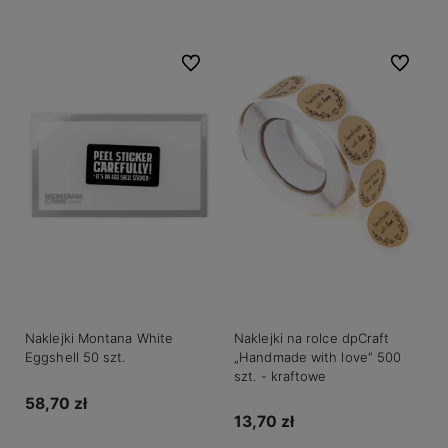
Do ulubionych
Do ulubio
Naklejki Montana White
Naklejki na rolce dpCraft
Eggshell 50 szt.
„Handmade with love” 500
szt. - kraftowe
58,70 zł
13,70 zł