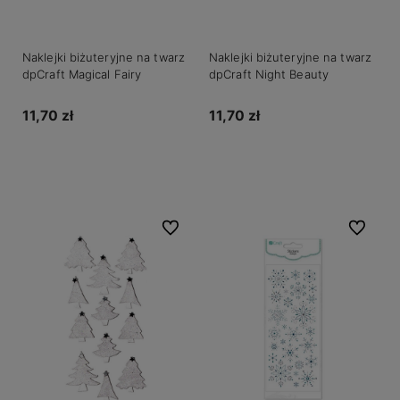
Naklejki biżuteryjne na twarz
Naklejki biżuteryjne na twarz
dpCraft Magical Fairy
dpCraft Night Beauty
11,70 zł
11,70 zł
Do koszyka
Do koszyka
Do ulubionych
Do ulubio