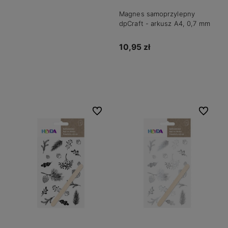
Magnes samoprzylepny
dpCraft - arkusz A4, 0,7 mm
10,95 zł
Powiadom o dostępności
Do ulubionych
Do ulubio