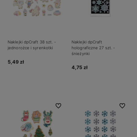
Naklejki dpCraft 38 szt. -
Naklejki dpCraft
jednorożce i syrenkotki
holograficzne 27 szt. -
śnieżynki
5,49 zł
4,75 zł
Do koszyka
Do koszyka
Do ulubionych
Do ulubio