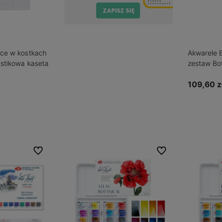
oce w kostkach
Akwarele 
astikowa kaseta
zestaw Bot
plastikowa
109,60 z
zyka
Powia
Do ulubionych
Do ulubionych