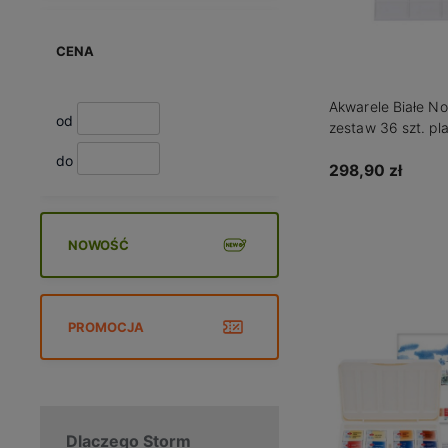
CENA
Akwarele Białe N
od
zestaw 36 szt. pl
do
298,90 zł
Do kos
NOWOŚĆ
PROMOCJA
Dlaczego Storm