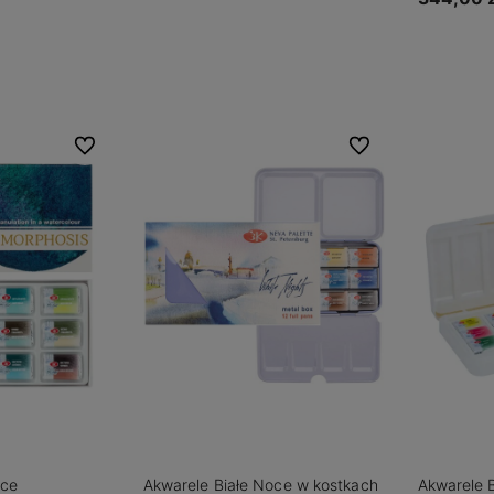
zyka
Do ulubionych
Do ulubionych
oce
Akwarele Białe Noce w kostkach
Akwarele 