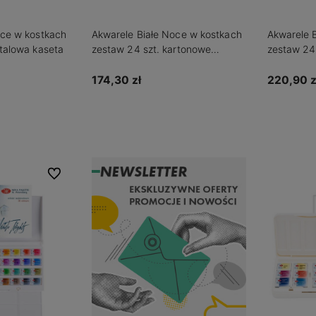
oce w kostkach
Akwarele Białe Noce w kostkach
Akwarele 
talowa kaseta
zestaw 24 szt. kartonowe
zestaw 24 
opakowanie
Pro
174,30 zł
220,90 z
zyka
Do koszyka
Powia
Do ulubionych