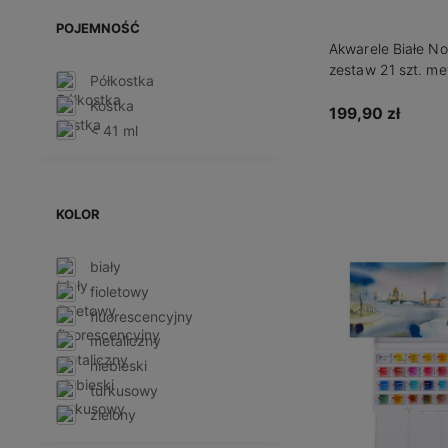
POJEMNOŚĆ
Akwarele Białe N
zestaw 21 szt. me
Półkostka
Kostka
199,90 zł
< 41 ml
Do kos
KOLOR
biały
fioletowy
fluorescencyjny
metaliczny
niebieski
turkusowy
zielony