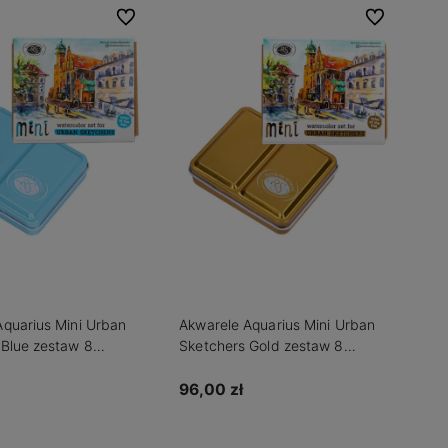
Do ulubionych
Do ulubionych
Aquarius Mini Urban
Akwarele Aquarius Mini Urban
 Blue zestaw 8
Sketchers Gold zestaw 8
półkostek
96,00 zł
Do koszyka
dom o dostępności