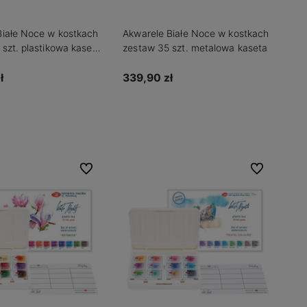
Białe Noce w kostkach
Akwarele Białe Noce w kostkach
szt. plastikowa kaseta
zestaw 35 szt. metalowa kaseta
ł
339,90 zł
Do koszyka
dom o dostępności
Do ulubionych
Do ulubionych