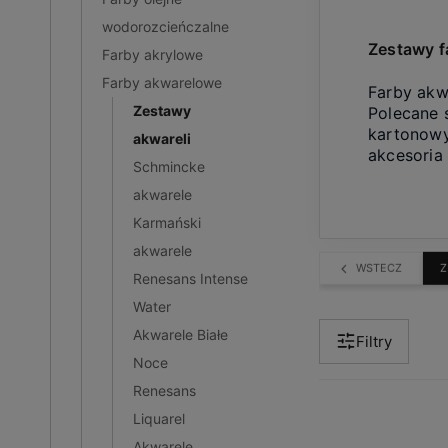
wodorozcieńczalne
Zestawy f
Farby akrylowe
Farby akwarelowe
Farby akw
Zestawy
Polecane 
kartonowy
akwareli
akcesoria 
Schmincke
akwarele
Karmański
akwarele
WSTECZ
Z
Renesans Intense
Water
Akwarele Białe
Filtry
Noce
Renesans
Liquarel
Akwarele