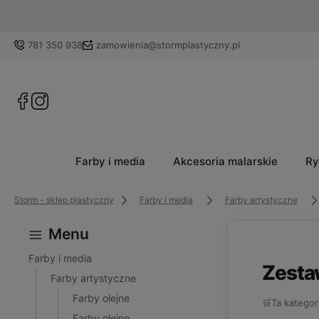
781 350 938
zamowienia@stormplastyczny.pl
Farby i media
Akcesoria malarskie
Ry
Storm - sklep plastyczny
Farby i media
Farby artystyczne
Menu
Farby i media
Zesta
Farby artystyczne
Farby olejne
🛒
Ta kategor
Farby olejne