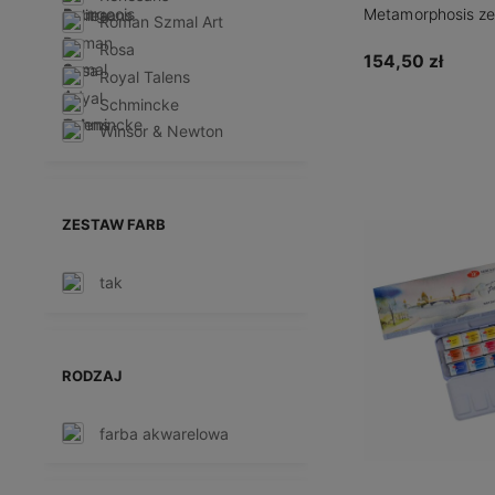
Metamorphosis ze
Roman Szmal Art
kartonowe opako
Rosa
154,50 zł
Royal Talens
Schmincke
Powiadom o d
Winsor & Newton
ZESTAW FARB
tak
RODZAJ
farba akwarelowa