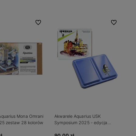
Do ulubionych
Do ulubionych
Aquarius Mona Omrani
Akwarele Aquarius USK
025 zestaw 28 kolorów
Symposium 2025 - edycja
limitowana
ł
90,00 zł