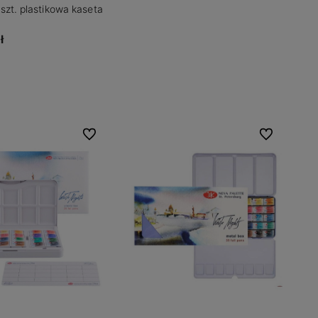
szt. plastikowa kaseta
ł
Do koszyka
Do ulubionych
Do ulubionych