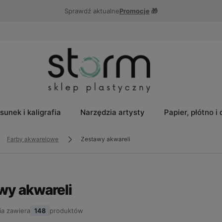
Sprawdź aktualne
Promocje
🎁
sunek i kaligrafia
Narzędzia artysty
Papier, płótno i
Farby akwarelowe
Zestawy akwareli
wy akwareli
ia zawiera
148
produktów