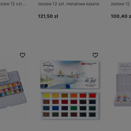
staw 12 szt.
zestaw 12 szt. metalowa kaseta
zestaw 12 
wanie
121,50 zł
100,40 z
Do koszyka
ostępności
Do ulubionych
Do ulubionych