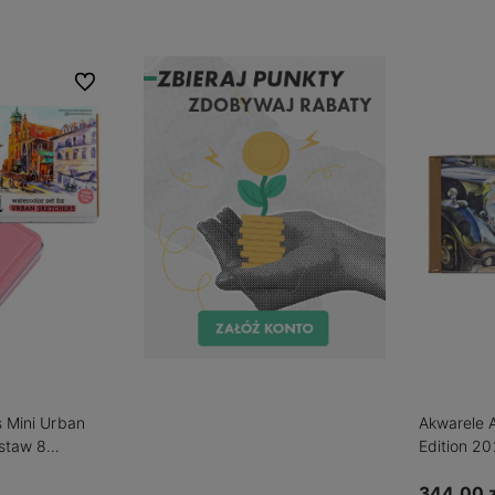
Do ulubionych
 Mini Urban
Akwarele 
estaw 8
Edition 2
344,00 z