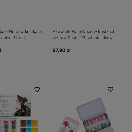
Białe Noce w kostkach
Akwarele Białe Noce w kostkach
anical 12 szt.
zestaw Pastel 12 szt. plastikowa
 kaseta
kaseta
ł
87,90 zł
Do koszyka
dom o dostępności
Do ulubionych
Do ulubionych