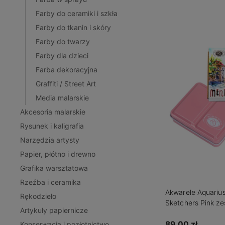
Farby do ceramiki i szkła
Farby do tkanin i skóry
Farby do twarzy
Farby dla dzieci
Farba dekoracyjna
Graffiti / Street Art
Media malarskie
Akcesoria malarskie
Rysunek i kaligrafia
Narzędzia artysty
Papier, płótno i drewno
Grafika warsztatowa
Rzeźba i ceramika
Akwarele Aquarius
Rękodzieło
Sketchers Pink z
Artykuły papiernicze
półkostek
89,00 zł
Konserwacja i pozłotnictwo