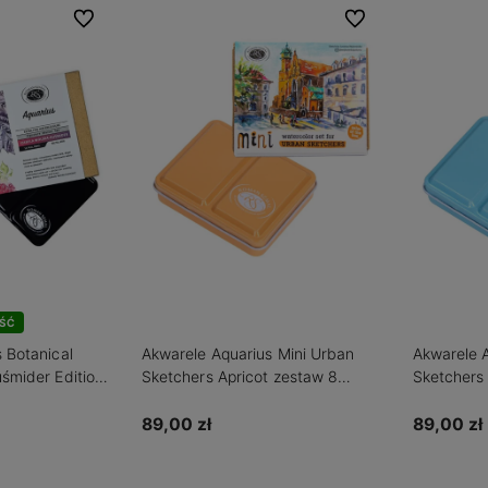
Do ulubionych
Do ulubionych
ŚĆ
 Botanical
Akwarele Aquarius Mini Urban
Akwarele 
śmider Edition
Sketchers Apricot zestaw 8
Sketchers
olorów
półkostek
półkostek
89,00 zł
89,00 zł
zyka
Do koszyka
Powia