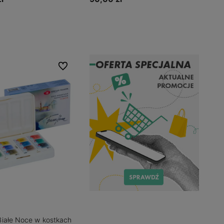
Do koszyka
Powiadom o dostępności
Do ulubionych
Białe Noce w kostkach