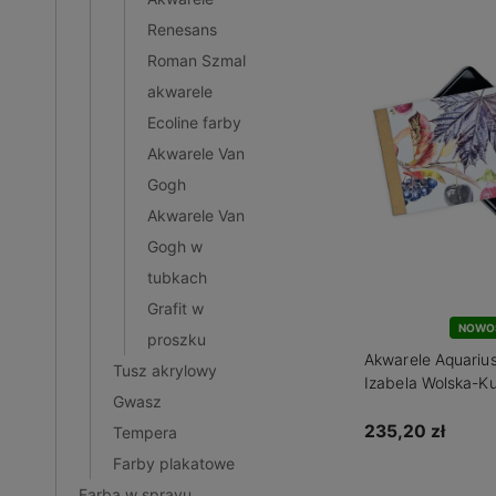
Renesans
Roman Szmal
akwarele
Ecoline farby
Akwarele Van
Gogh
Akwarele Van
Gogh w
tubkach
Grafit w
NOWO
proszku
Akwarele Aquarius
Tusz akrylowy
Izabela Wolska-Ku
Gwasz
2026 zestaw 14 k
235,20 zł
Tempera
Farby plakatowe
Do kos
Farba w sprayu