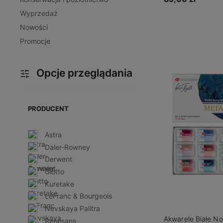
Wyprzedaż
Nowości
Do kos
Promocje
Opcje przeglądania
PRODUCENT
Astra
Daler-Rowney
Derwent
Giotto
Kuretake
LeFranc & Bourgeois
Nevskaya Palitra
Akwarele Białe N
Renesans