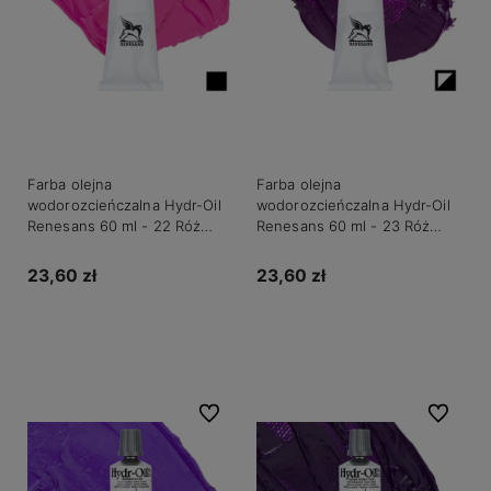
Farba olejna
Farba olejna
wodorozcieńczalna Hydr-Oil
wodorozcieńczalna Hydr-Oil
Renesans 60 ml - 22 Róż
Renesans 60 ml - 23 Róż
quinacridone jasny
quinacridone ciemny
23,60 zł
23,60 zł
Do koszyka
Do koszyka
Do ulubionych
Do ulubio