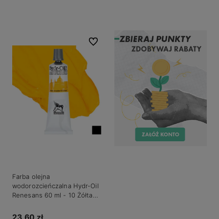
Do koszyka
Do koszyka
Do ulubionych
Farba olejna
wodorozcieńczalna Hydr-Oil
Renesans 60 ml - 10 Żółta
kadmowa średnia
23,60 zł