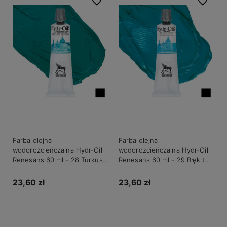
Do ulubionych
Do ulubio
Farba olejna
Farba olejna
wodorozcieńczalna Hydr-Oil
wodorozcieńczalna Hydr-Oil
Renesans 60 ml - 28 Turkus
Renesans 60 ml - 29 Błękit
kobaltowy
coeruleum
23,60 zł
23,60 zł
Do koszyka
Do koszyka