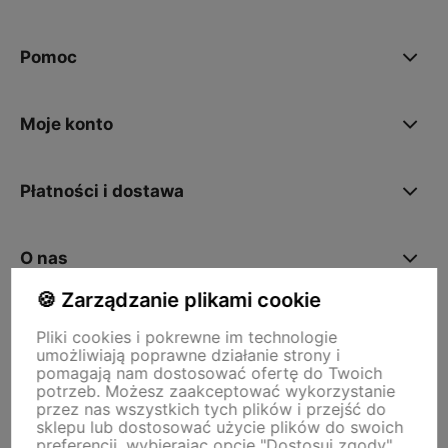
polityce prywatności
Pomoc
Moje konto
Płatności i dostawa
O nas
🍪 Zarządzanie plikami cookie
Pliki cookies i pokrewne im technologie
Storm - sklep plastyczny
umożliwiają poprawne działanie strony i
Adres sklepu internetowego:
ul. Kazimierza Wielkiego 29a, 50-077
pomagają nam dostosować ofertę do Twoich
Wrocław
Siedziba firmy:
ul. Jana Uphagena 19, 80-237 Gdańsk NIP:
potrzeb. Możesz zaakceptować wykorzystanie
5840152571
przez nas wszystkich tych plików i przejść do
zamowienia@stormplastyczny.pl
| Tel.:
781350938
sklepu lub dostosować użycie plików do swoich
preferencji, wybierając opcję "Dostosuj zgody".