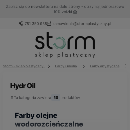
Zapisz się do newslettera na dole strony - otrzymaj jednorazowo
10% zniżki 📩
781 350 938
zamowienia@stormplastyczny.pl
Zaloguj się
Załóż konto
Storm - sklep plastyczny
Farby i media
Farby artystyczne
Hydr Oil
🛒
Ta kategoria zawiera
56
produktów
Wybierz coś dla siebie z naszej aktualnej oferty lub
zaloguj się, aby przywrócić dodane produkty do listy z
poprzedniej sesji.
Farby olejne
wodorozcieńczalne