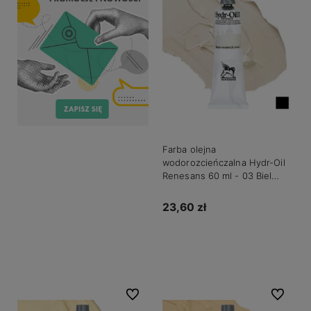
Farba olejna
wodorozcieńczalna Hydr-Oil
Renesans 60 ml - 03 Biel
tytanowa palona
23,60 zł
Do koszyka
Do ulubionych
Do ulubio