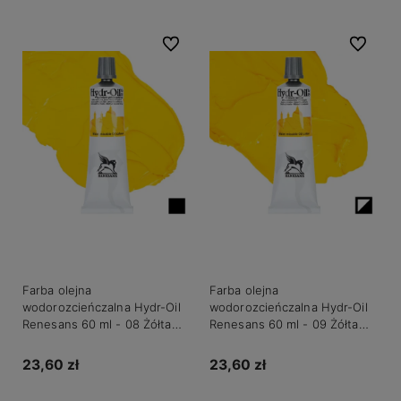
Do ulubionych
Do ulubio
Farba olejna
Farba olejna
wodorozcieńczalna Hydr-Oil
wodorozcieńczalna Hydr-Oil
Renesans 60 ml - 08 Żółta
Renesans 60 ml - 09 Żółta
kadmowa jasna
podstawowa
23,60 zł
23,60 zł