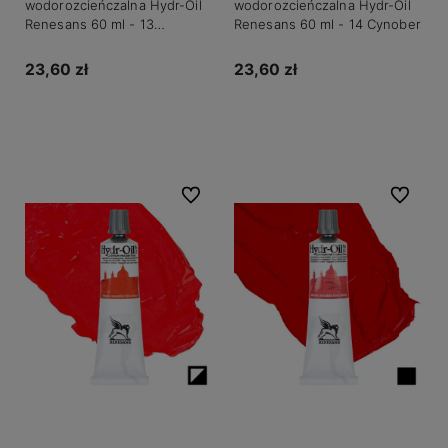
wodorozcieńczalna Hydr-Oil
wodorozcieńczalna Hydr-Oil
Renesans 60 ml - 13
Renesans 60 ml - 14 Cynober
Kadmium pomarańczowy
23,60 zł
23,60 zł
Do koszyka
Powiadom o dostępności
Do ulubionych
Do ulubio