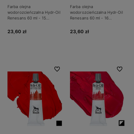
Farba olejna
Farba olejna
wodorozcieńczalna Hydr-Oil
wodorozcieńczalna Hydr-Oil
Renesans 60 ml - 15
Renesans 60 ml - 16
Czerwień kadmowa jasna
Czerwień kadmowa średnia
23,60 zł
23,60 zł
Do koszyka
Do koszyka
Do ulubionych
Do ulubio