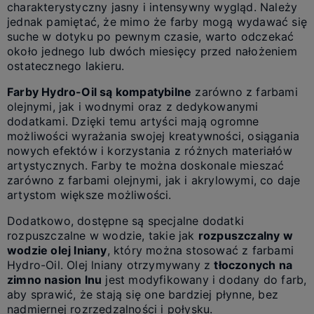
charakterystyczny jasny i intensywny wygląd. Należy
jednak pamiętać, że mimo że farby mogą wydawać się
suche w dotyku po pewnym czasie, warto odczekać
około jednego lub dwóch miesięcy przed nałożeniem
ostatecznego lakieru.
Farby Hydro-Oil są kompatybilne
zarówno z farbami
olejnymi, jak i wodnymi oraz z dedykowanymi
dodatkami. Dzięki temu artyści mają ogromne
możliwości wyrażania swojej kreatywności, osiągania
nowych efektów i korzystania z różnych materiałów
artystycznych. Farby te można doskonale mieszać
zarówno z farbami olejnymi, jak i akrylowymi, co daje
artystom większe możliwości.
Dodatkowo, dostępne są specjalne dodatki
rozpuszczalne w wodzie, takie jak
rozpuszczalny w
wodzie olej lniany
, który można stosować z farbami
Hydro-Oil. Olej lniany otrzymywany z
tłoczonych na
zimno nasion lnu
jest modyfikowany i dodany do farb,
aby sprawić, że stają się one bardziej płynne, bez
nadmiernej rozrzedzalności i połysku.