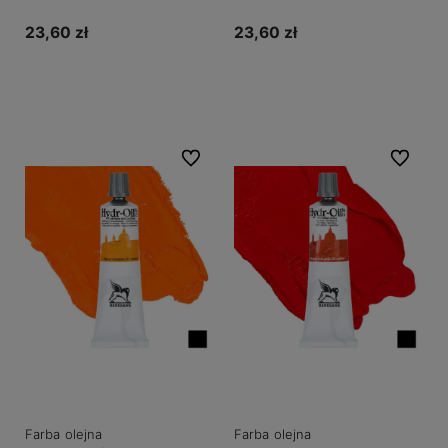
kadmowa ciemna
indyjska
23,60 zł
23,60 zł
Do koszyka
Do koszyka
Do ulubionych
Do ulubio
Farba olejna
Farba olejna