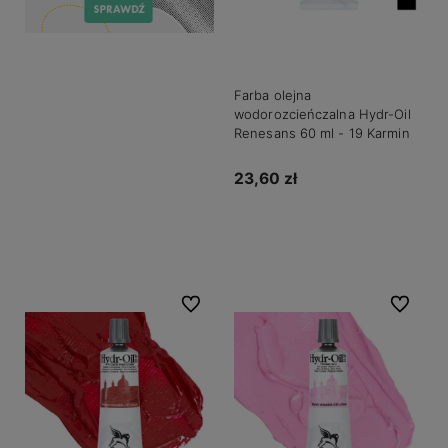
Farba olejna
wodorozcieńczalna Hydr-Oil
Renesans 60 ml - 19 Karmin
23,60 zł
Do koszyka
Do ulubionych
Do ulubio