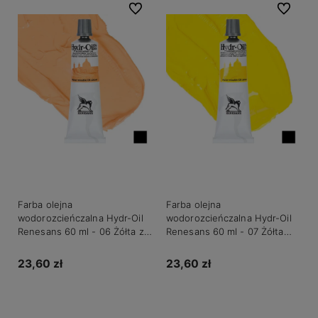
Do ulubionych
Do ulubio
Farba olejna
Farba olejna
wodorozcieńczalna Hydr-Oil
wodorozcieńczalna Hydr-Oil
Renesans 60 ml - 06 Żółta z
Renesans 60 ml - 07 Żółta
Neapolu różowa
kadmowa cytrynowa
23,60 zł
23,60 zł
Do koszyka
Do koszyka