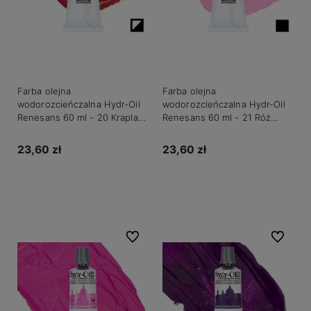
Farba olejna
Farba olejna
wodorozcieńczalna Hydr-Oil
wodorozcieńczalna Hydr-Oil
Renesans 60 ml - 20 Kraplak
Renesans 60 ml - 21 Róż
alizarynowy
perski
23,60 zł
23,60 zł
Do koszyka
Do koszyka
Do ulubionych
Do ulubio