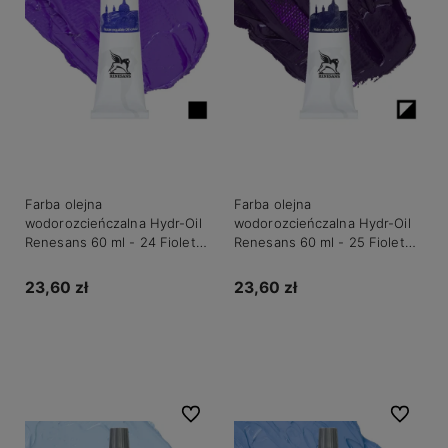
Farba olejna
Farba olejna
wodorozcieńczalna Hydr-Oil
wodorozcieńczalna Hydr-Oil
Renesans 60 ml - 24 Fiolet
Renesans 60 ml - 25 Fiolet
świetlisty
kobaltowy
23,60 zł
23,60 zł
Do koszyka
Do koszyka
Do ulubionych
Do ulubio