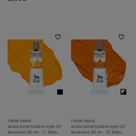
Do koszyka
Do ulubionych
Do ulubio
Farba olejna
Farba olejna
wodorozcieńczalna Hydr-Oil
wodorozcieńczalna Hydr-Oil
Renesans 60 ml - 11 Żółta
Renesans 60 ml - 12 Żółta