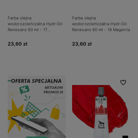
Farba olejna
Farba olejna
wodorozcieńczalna Hydr-Oil
wodorozcieńczalna Hydr-Oil
Renesans 60 ml - 17
Renesans 60 ml - 18 Magenta
Czerwień kadmowa ciemna
23,60 zł
23,60 zł
Do koszyka
Do koszyka
Do ulubio