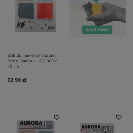
Blok do markerów Aurora
Bristol Smooth - A3, 300 g,
20 ark.
62,90 zł
Do koszyka
Do ulubionych
Do ulubio