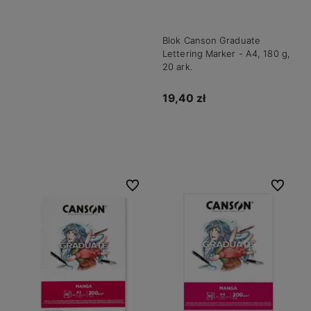
Blok Canson Graduate
Lettering Marker - A4, 180 g,
20 ark.
19,40 zł
Do koszyka
Do ulubionych
Do ulubio