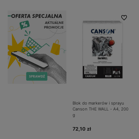
Do ulubio
Blok do markerów i sprayu
Canson THE WALL - A4, 200
g
72,10 zł