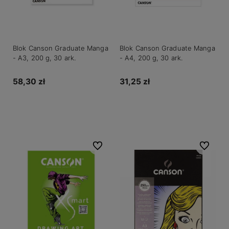
Blok Canson Graduate Manga
Blok Canson Graduate Manga
- A3, 200 g, 30 ark.
- A4, 200 g, 30 ark.
58,30 zł
31,25 zł
Do koszyka
Do koszyka
Do ulubionych
Do ulubio