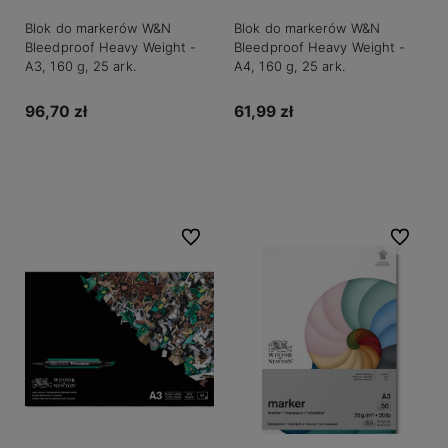
Blok do markerów W&N
Blok do markerów W&N
Bleedproof Heavy Weight -
Bleedproof Heavy Weight -
A3, 160 g, 25 ark.
A4, 160 g, 25 ark.
96,70 zł
61,99 zł
Do koszyka
Powiadom o dostępności
Do ulubionych
Do ulubio