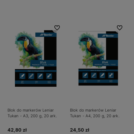
Do koszyka
Do ulubionych
Do ulubio
Blok do markerów Leniar
Blok do markerów Leniar
Tukan - A3, 200 g, 20 ark.
Tukan - A4, 200 g, 20 ark.
42,80 zł
24,50 zł