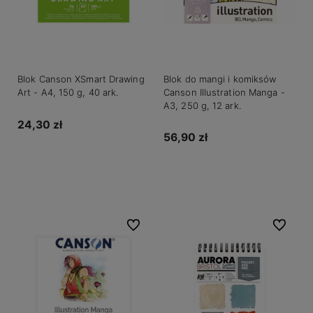
Blok Canson XSmart Drawing
Blok do mangi i komiksów
Art - A4, 150 g, 40 ark.
Canson Illustration Manga -
A3, 250 g, 12 ark.
24,30 zł
56,90 zł
Do koszyka
Do koszyka
Do ulubionych
Do ulubio