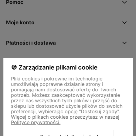
Pomoc
Moje konto
Płatności i dostawa
O nas
🍪 Zarządzanie plikami cookie
Pliki cookies i pokrewne im technologie
umożliwiają poprawne działanie strony i
Storm - sklep plastyczny
pomagają nam dostosować ofertę do Twoich
Adres sklepu internetowego:
ul. Kazimierza Wielkiego 29a, 50-077
potrzeb. Możesz zaakceptować wykorzystanie
Wrocław
Siedziba firmy:
ul. Jana Uphagena 19, 80-237 Gdańsk NIP:
przez nas wszystkich tych plików i przejść do
5840152571
sklepu lub dostosować użycie plików do swoich
zamowienia@stormplastyczny.pl
| Tel.:
781350938
preferencji, wybierając opcję "Dostosuj zgody".
Więcej o plikach cookies przeczytasz w naszej
Polityce prywatności.