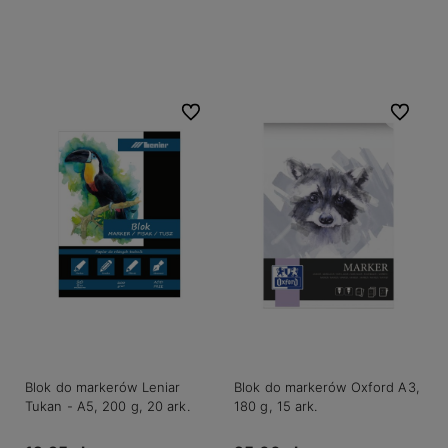
Do koszyka
Do koszyka
Do ulubionych
Do ulubio
Blok do markerów Leniar
Blok do markerów Oxford A3,
Tukan - A5, 200 g, 20 ark.
180 g, 15 ark.