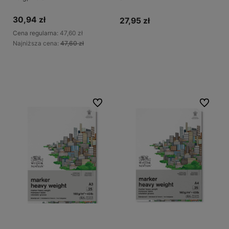
30,94 zł
27,95 zł
Cena regularna:
47,60 zł
Najniższa cena:
47,60 zł
Do koszyka
Do koszyka
Do ulubionych
Do ulubio