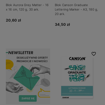
Blok Aurora Grey Matter - 16
Blok Canson Graduate
x 16 cm, 120 g, 30 ark.
Lettering Marker - A3, 180 g,
20 ark.
20,60 zł
34,50 zł
Do koszyka
Do koszyka
Do ulubio