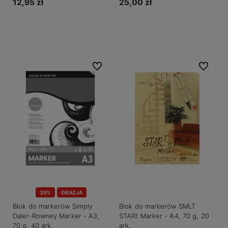
12,95 zł
25,00 zł
Do koszyka
Do koszyka
Do ulubionych
Do ulubio
35%
OKAZJA
Blok do markerów Simply
Blok do markerów SMLT
Daler-Rowney Marker - A3,
STARt Marker - A4, 70 g, 20
70 g, 40 ark.
ark.