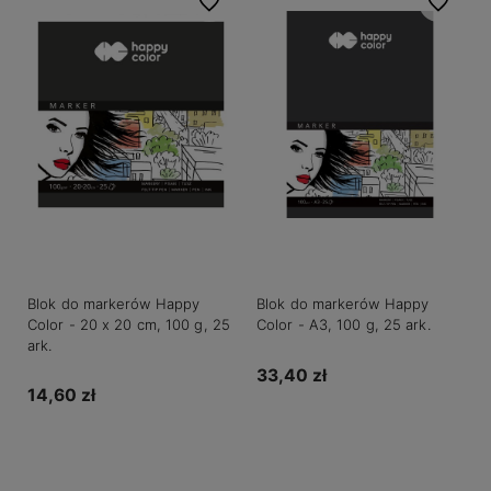
Do ulubionych
Do ulubio
Blok do markerów Happy
Blok do markerów Happy
Color - 20 x 20 cm, 100 g, 25
Color - A3, 100 g, 25 ark.
ark.
33,40 zł
14,60 zł
Do koszyka
Do koszyka