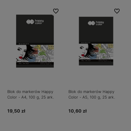
Do ulubionych
Do ulubio
Blok do markerów Happy
Blok do markerów Happy
Color - A4, 100 g, 25 ark.
Color - A5, 100 g, 25 ark.
19,50 zł
10,60 zł
Do koszyka
Do koszyka