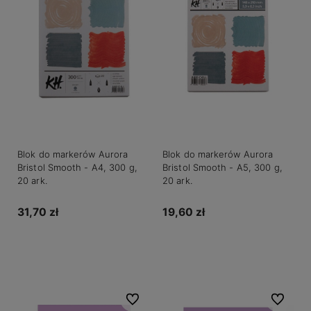
Blok do markerów Aurora
Blok do markerów Aurora
Bristol Smooth - A4, 300 g,
Bristol Smooth - A5, 300 g,
20 ark.
20 ark.
31,70 zł
19,60 zł
Do koszyka
Do koszyka
Do ulubionych
Do ulubio