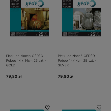
Płatki do złoceń GÉDÉO
Płatki do złoceń GÉDÉO
Pebeo 14 x 14cm 25 szt. -
Pebeo 14x14cm 25 szt. -
GOLD
SILVER
79,80 zł
79,80 zł
Do koszyka
Do koszyka
Do ulubionych
Do ulubio