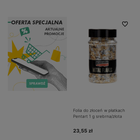
Do koszyka
Do koszyka
Do ulubio
Folia do złoceń w płatkach
Pentart 1 g srebrna/złota
23,55 zł