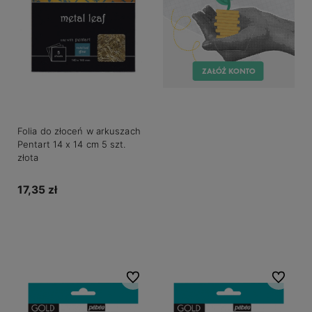
Folia do złoceń w arkuszach
Pentart 14 x 14 cm 5 szt.
złota
17,35 zł
Do koszyka
Do ulubionych
Do ulubio