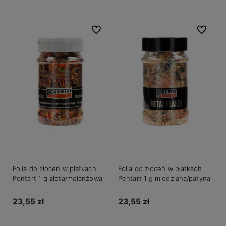
Do ulubionych
Do ulubio
Folia do złoceń w płatkach
Folia do złoceń w płatkach
Pentart 1 g złota/melanżowa
Pentart 1 g miedziana/patyna
23,55 zł
23,55 zł