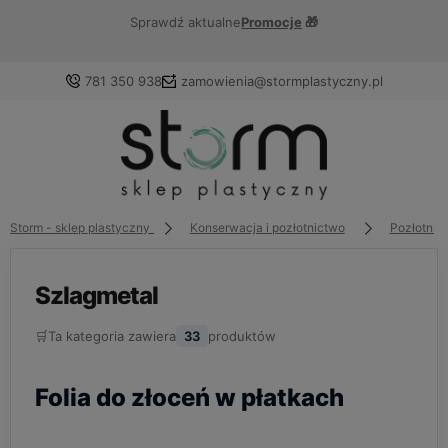
Sprawdź aktualne
Promocje
🎁
781 350 938
zamowienia@stormplastyczny.pl
Zaloguj się
Załóż konto
Storm - sklep plastyczny
Konserwacja i pozłotnictwo
Pozłotnic
Szlagmetal
🛒
Ta kategoria zawiera
33
produktów
Wybierz coś dla siebie z naszej aktualnej oferty lub
zaloguj się, aby przywrócić dodane produkty do listy z
poprzedniej sesji.
Folia do złoceń w płatkach