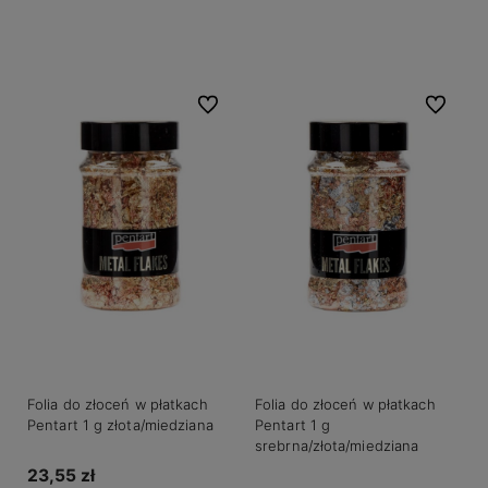
Do koszyka
Do ulubionych
Do ulubio
Folia do złoceń w płatkach
Folia do złoceń w płatkach
Pentart 1 g złota/miedziana
Pentart 1 g
srebrna/złota/miedziana
23,55 zł