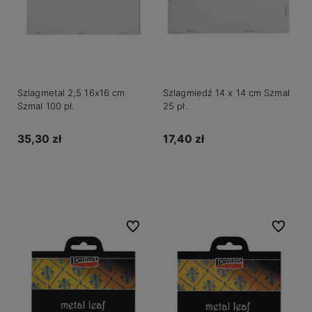
Szlagmetal 2,5 16x16 cm
Szlagmiedź 14 x 14 cm Szmal
Szmal 100 pł.
25 pł.
35,30 zł
17,40 zł
Do koszyka
Do koszyka
Do ulubionych
Do ulubio