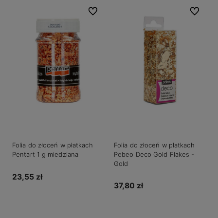
Do ulubionych
Do ulubio
Folia do złoceń w płatkach
Folia do złoceń w płatkach
Pentart 1 g miedziana
Pebeo Deco Gold Flakes -
Gold
23,55 zł
37,80 zł
Do koszyka
Do koszyka