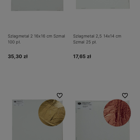
Szlagmetal 2 16x16 cm Szmal
Szlagmetal 2,5 14x14 cm
100 pł.
Szmal 25 pł.
35,30 zł
17,65 zł
Do koszyka
Do koszyka
Do ulubionych
Do ulubio