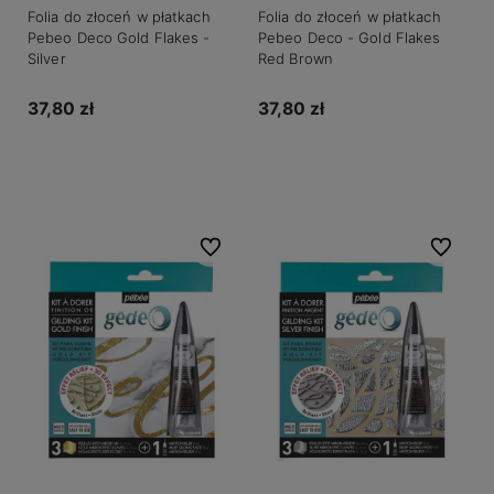
Folia do złoceń w płatkach
Folia do złoceń w płatkach
Pebeo Deco Gold Flakes -
Pebeo Deco - Gold Flakes
Silver
Red Brown
37,80 zł
37,80 zł
Do koszyka
Do koszyka
Do ulubionych
Do ulubio