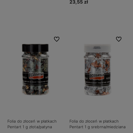
23,55 zł
Do koszyka
Do koszyka
Do ulubionych
Do ulubio
Folia do złoceń w płatkach
Folia do złoceń w płatkach
Pentart 1 g złota/patyna
Pentart 1 g srebrna/miedziana