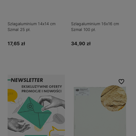
Szlagaluminium 14x14 cm
Szlagaluminium 16x16 cm
Szmal 25 pł.
Szmal 100 pł.
17,65 zł
34,90 zł
Do koszyka
Do koszyka
Do ulubio