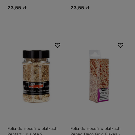
23,55 zł
23,55 zł
Do koszyka
Do koszyka
Do ulubionych
Do ulubio
Folia do złoceń w płatkach
Folia do złoceń w płatkach
Pentart 1 g złota 2
Pebeo Deco Gold Flakes -