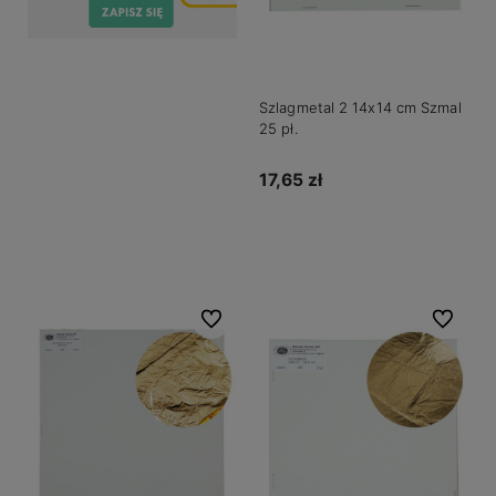
Szlagmetal 2 14x14 cm Szmal
25 pł.
17,65 zł
Do koszyka
Do ulubionych
Do ulubio