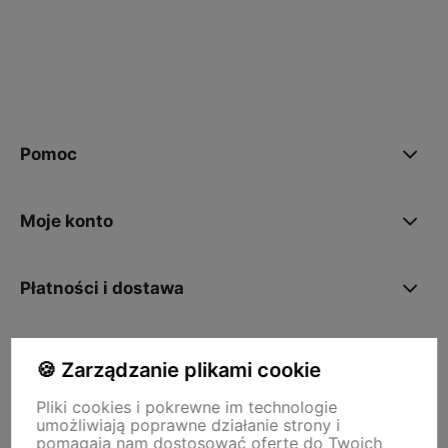
polityce prywatności
Pomoc
Moje konto
Płatności i dostawa
O nas
🍪 Zarządzanie plikami cookie
Pliki cookies i pokrewne im technologie
umożliwiają poprawne działanie strony i
Storm - sklep plastyczny
pomagają nam dostosować ofertę do Twoich