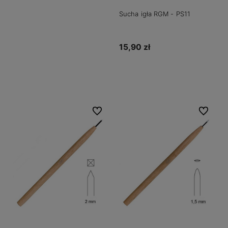
Sucha igła RGM - PS11
15,90 zł
Do koszyka
Do ulubionych
Do ulubio