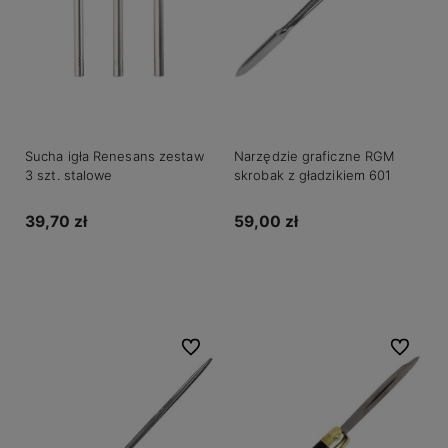
Sucha igła Renesans zestaw
Narzędzie graficzne RGM
3 szt. stalowe
skrobak z gładzikiem 601
39,70 zł
59,00 zł
Do koszyka
Do koszyka
Do ulubionych
Do ulubio