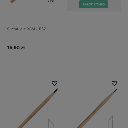
Sucha igła RGM - PS7
15,90 zł
Do koszyka
Do ulubionych
Do ulubio