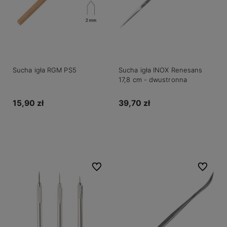
Sucha igła RGM PS5
Sucha igła INOX Renesans
17,8 cm - dwustronna
15,90 zł
39,70 zł
Do koszyka
Do koszyka
Do ulubionych
Do ulubio