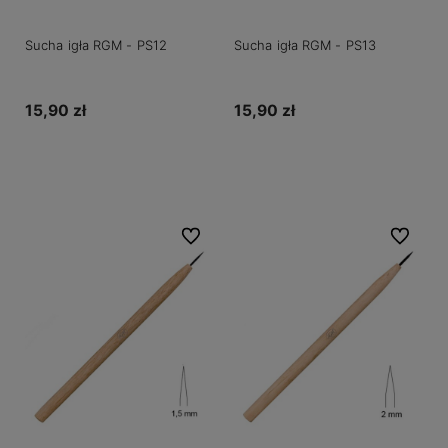
Sucha igła RGM - PS12
Sucha igła RGM - PS13
15,90 zł
15,90 zł
Do koszyka
Do koszyka
Do ulubionych
Do ulubio