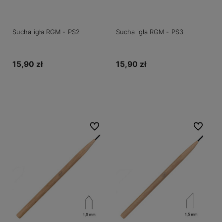
Sucha igła RGM - PS2
Sucha igła RGM - PS3
15,90 zł
15,90 zł
Do koszyka
Do koszyka
Do ulubionych
Do ulubio