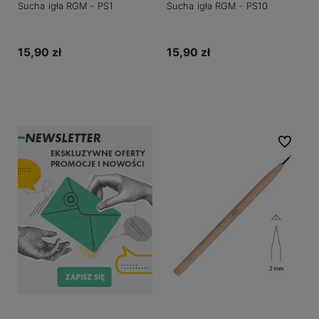
Sucha igła RGM - PS1
Sucha igła RGM - PS10
15,90 zł
15,90 zł
Do koszyka
Do koszyka
Do ulubio