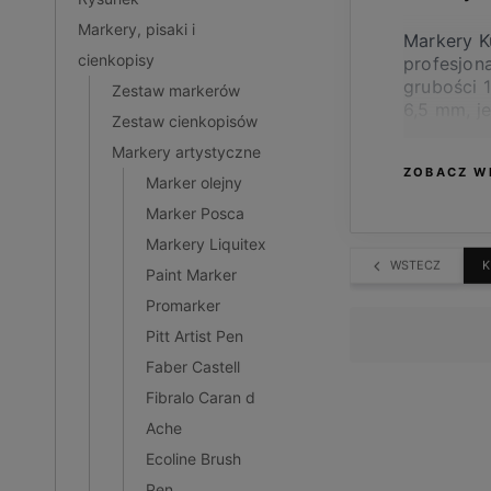
Markery, pisaki i
Markery K
cienkopisy
profesjona
grubości 1
Zestaw markerów
6,5 mm, je
Zestaw cienkopisów
obszaru. 
Markery artystyczne
ZOBACZ W
W gamie j
Marker olejny
Marker Posca
Wzornik K
Markery Liquitex
WSTECZ
K
Paint Marker
Promarker
Pitt Artist Pen
Faber Castell
Fibralo Caran d
Ache
Ecoline Brush
Pen