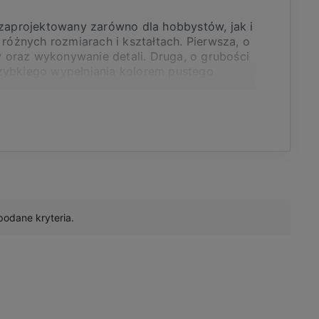
 zaprojektowany zarówno dla hobbystów, jak i
różnych rozmiarach i kształtach. Pierwsza, o
w oraz wykonywanie detali. Druga, o grubości
 szybkiego wypełniania kolorem pustego
owany tusz na bazie alkoholu.
 mieszanie barw.
podane kryteria.