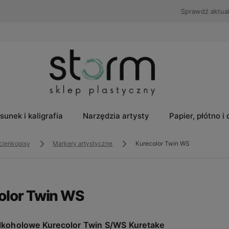
Sprawdź aktualne
Promocje
🎁
sunek i kaligrafia
Narzędzia artysty
Papier, płótno i
 cienkopisy
Markery artystyczne
Kurecolor Twin WS
olor Twin WS
lkoholowe Kurecolor Twin S/WS Kuretake