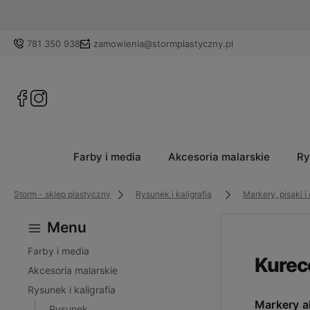
781 350 938
zamowienia@stormplastyczny.pl
Farby i media
Akcesoria malarskie
Ry
Storm - sklep plastyczny
Rysunek i kaligrafia
Markery, pisaki i
Menu
Farby i media
Kurec
Akcesoria malarskie
Rysunek i kaligrafia
Markery a
Rysunek