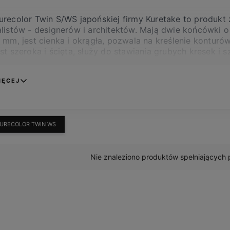
urecolor Twin S/WS japońskiej firmy Kuretake to produkt
listów - designerów i architektów. Mają dwie końcówki o 
 mm, jest cienka i okrągła, pozwala na kreślenie konturó
st szeroka i ścięta, służy do stawiania grubych kresek i
W markerach znajduje się permanentny, wysoce napigment
IĘCEJ
est 135 kolorów oraz blender, pozwalający na jednorodne
urecolor Twin WS
URECOLOR TWIN WS
Nie znaleziono produktów spełniających 