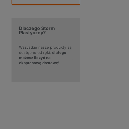
Dlaczego Storm
Plastyczny?
roku, mamy
Wszystkie nasze produkty są
Skorzystaj z darmowej
D
dostępne od ręki,
dlatego
dostawy
w
 na
możesz liczyć na
już od
200 zł!
l
ykułów
ekspresową dostawę!
p
p