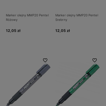
Marker olejny MMP20 Pentel
Marker olejny MMP20 Pentel
Różowy
Srebrny
12,05 zł
12,05 zł
Do koszyka
Do koszyka
Do ulubionych
Do ulubio