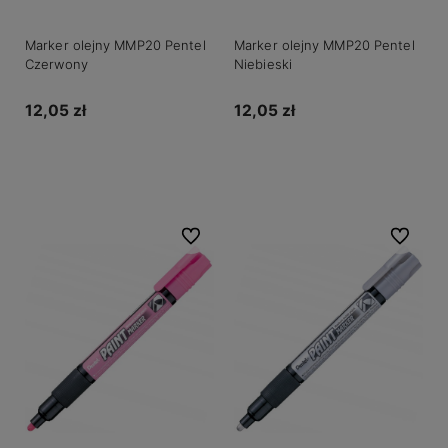
Marker olejny MMP20 Pentel
Marker olejny MMP20 Pentel
Czerwony
Niebieski
12,05 zł
12,05 zł
Do koszyka
Do koszyka
Do ulubionych
Do ulubio