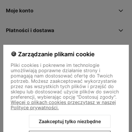
Moje konto
Płatności i dostawa
O nas
🍪 Zarządzanie plikami cookie
Pliki cookies i pokrewne im technologie
umożliwiają poprawne działanie strony i
Storm - sklep plastyczny
pomagają nam dostosować ofertę do Twoich
Adres sklepu internetowego:
ul. Kazimierza Wielkiego 29a, 50-077
potrzeb. Możesz zaakceptować wykorzystanie
Wrocław
Siedziba firmy:
ul. Jana Uphagena 19, 80-237 Gdańsk NIP:
przez nas wszystkich tych plików i przejść do
5840152571
sklepu lub dostosować użycie plików do swoich
zamowienia@stormplastyczny.pl
| Tel.:
781350938
preferencji, wybierając opcję "Dostosuj zgody".
Więcej o plikach cookies przeczytasz w naszej
Polityce prywatności.
Zaakceptuj tylko niezbędne