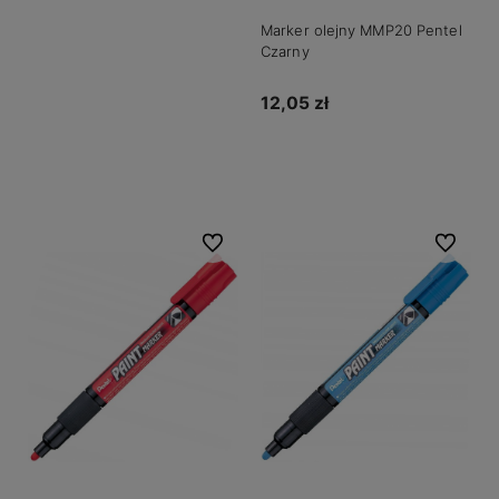
Marker olejny MMP20 Pentel
Czarny
12,05 zł
Do koszyka
Do ulubionych
Do ulubio