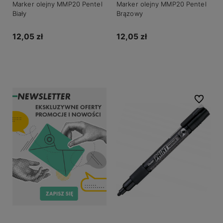
Marker olejny MMP20 Pentel
Marker olejny MMP20 Pentel
Biały
Brązowy
12,05 zł
12,05 zł
Do koszyka
Do koszyka
Do ulubio