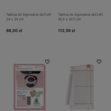
Tablica do bigowania dpCraft
Tablica do bigowania dpCraft
24 x 34 cm
30.5 x 30.5 cm
88,00 zł
112,59 zł
Powiadom o dostępności
Powiadom o dostępności
Do ulubionych
Do ulubio