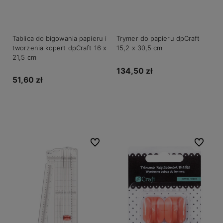
Tablica do bigowania papieru i
Trymer do papieru dpCraft
tworzenia kopert dpCraft 16 x
15,2 x 30,5 cm
21,5 cm
134,50 zł
51,60 zł
Powiadom o dostępności
Powiadom o dostępności
Do ulubionych
Do ulubio