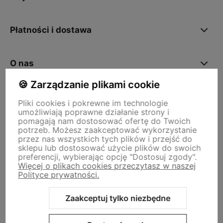
Płatności i dostawa
O nas
🍪 Zarządzanie plikami cookie
Pliki cookies i pokrewne im technologie
Storm - sklep plastyczny
umożliwiają poprawne działanie strony i
Adres sklepu internetowego:
ul. Kazimierza Wielkiego 29a, 50-077
pomagają nam dostosować ofertę do Twoich
Wrocław
Siedziba firmy:
ul. Jana Uphagena 19, 80-237 Gdańsk NIP:
potrzeb. Możesz zaakceptować wykorzystanie
5840152571
przez nas wszystkich tych plików i przejść do
zamowienia@stormplastyczny.pl
| Tel.:
781350938
sklepu lub dostosować użycie plików do swoich
preferencji, wybierając opcję "Dostosuj zgody".
Więcej o plikach cookies przeczytasz w naszej
Polityce prywatności.
Zaakceptuj tylko niezbędne
Sklep internetowy Shoper Premium
Szablon Shoper Modern 3.0™
od GrowCommerce