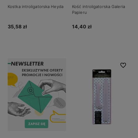
Kostka introligatorska Heyda
Kość introligatorska Galeria
Papieru
35,58 zł
14,40 zł
Powiadom o dostępności
Powiadom o dostępności
Do ulubio