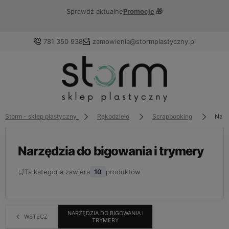
Sprawdź aktualne
Promocje
🎁
781 350 938
zamowienia@stormplastyczny.pl
Zaloguj się
Załóż konto
Storm - sklep plastyczny
Rękodzieło
Scrapbooking
Narz
Narzędzia do bigowania i trymery
🛒
Ta kategoria zawiera
10
produktów
Wybierz coś dla siebie z naszej aktualnej oferty lub
zaloguj się, aby przywrócić dodane produkty do listy z
poprzedniej sesji.
NARZĘDZIA DO BIGOWANIA I
WSTECZ
TRYMERY