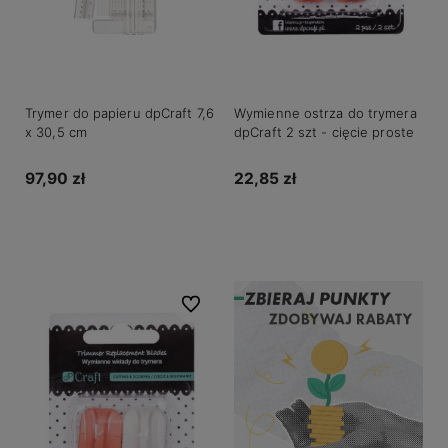
Trymer do papieru dpCraft 7,6
Wymienne ostrza do trymera
x 30,5 cm
dpCraft 2 szt - cięcie proste
97,90 zł
22,85 zł
Do koszyka
Do koszyka
Do ulubionych