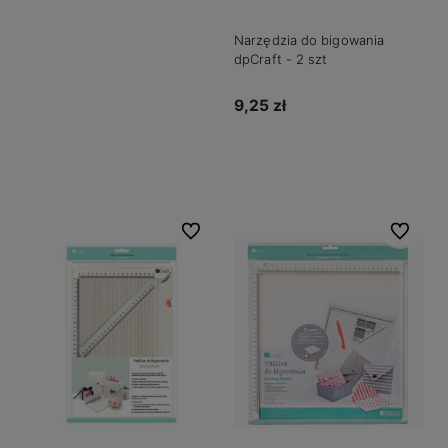
Narzędzia do bigowania
dpCraft - 2 szt
9,25 zł
Powiadom o dostępności
Do ulubionych
Do ulubio