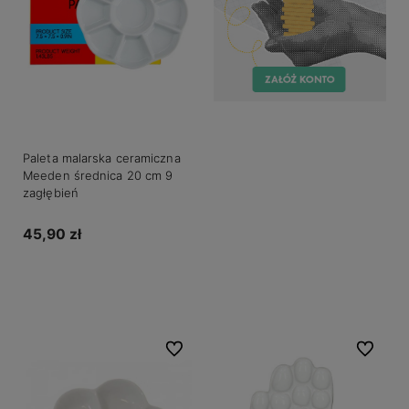
Paleta malarska ceramiczna
Meeden średnica 20 cm 9
zagłębień
45,90 zł
Do koszyka
Do ulubionych
Do ulubio