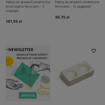
Paleta do akwareli ceramiczna
Paleta do akwareli ceramiczna
prostokątna Renesans - 3
Renesans - 12 zagłębień
podziałki
30,75 zł
101,55 zł
Powiadom o dostępności
Do koszyka
Do ulubio