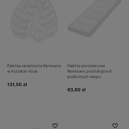
Paletka ceramiczna Renesans
Paletka porcelanowa
w kształcie liścia
Renesans prostokątna 6
podłużnych miejsc
131,50 zł
63,60 zł
Powiadom o dostępności
Do koszyka
Do ulubionych
Do ulubio