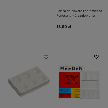
Paleta do akwareli ceramiczna
Renesans - 2 zagłębienia
13,90 zł
Powiadom o dostępności
Do ulubionych
Do ulubio