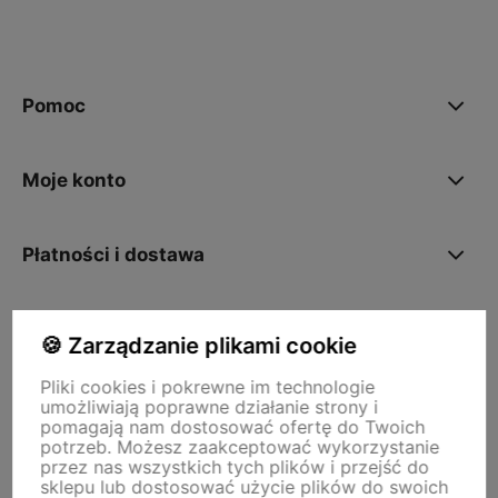
polityce prywatności
Pomoc
Moje konto
Płatności i dostawa
O nas
🍪 Zarządzanie plikami cookie
Pliki cookies i pokrewne im technologie
umożliwiają poprawne działanie strony i
Storm - sklep plastyczny
pomagają nam dostosować ofertę do Twoich
Adres sklepu internetowego:
ul. Kazimierza Wielkiego 29a, 50-077
potrzeb. Możesz zaakceptować wykorzystanie
Wrocław
Siedziba firmy:
ul. Jana Uphagena 19, 80-237 Gdańsk NIP:
przez nas wszystkich tych plików i przejść do
5840152571
sklepu lub dostosować użycie plików do swoich