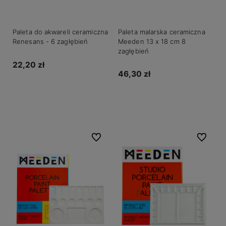
Paleta do akwareli ceramiczna
Paleta malarska ceramiczna
Renesans - 6 zagłębień
Meeden 13 x 18 cm 8
zagłębień
22,20 zł
46,30 zł
Powiadom o dostępności
Powiadom o dostępności
Do ulubionych
Do ulubio