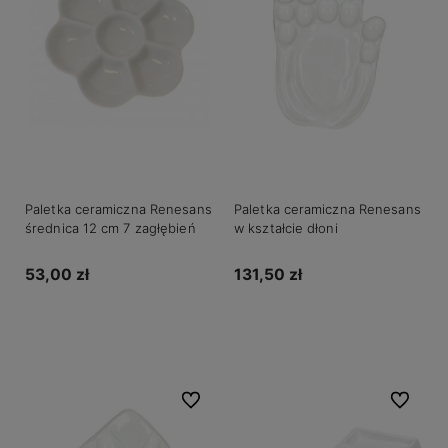
Paletka ceramiczna Renesans
Paletka ceramiczna Renesans
średnica 12 cm 7 zagłębień
w kształcie dłoni
53,00 zł
131,50 zł
Do koszyka
Do koszyka
Do ulubionych
Do ulubio