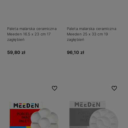
Paleta malarska ceramiczna
Paleta malarska ceramiczna
Meeden 16.5 x 23 cm 17
Meeden 25 x 33 cm 19
zagłębień
zagłębień
59,80 zł
96,10 zł
Powiadom o dostępności
Powiadom o dostępności
Do ulubionych
Do ulubio