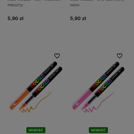
mleczny
neon
5,90 zł
5,90 zł
Do koszyka
Do koszyka
Do ulubionych
Do ulubio
NOWOŚĆ
NOWOŚĆ