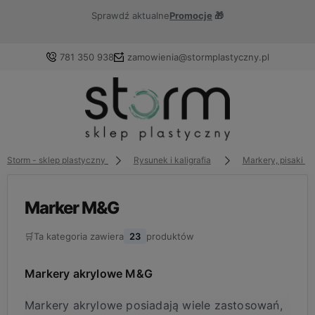
Sprawdź aktualne
Promocje
🎁
781 350 938
zamowienia@stormplastyczny.pl
Zaloguj się
Załóż konto
Storm - sklep plastyczny
Rysunek i kaligrafia
Markery, pisaki i 
Marker M&G
🛒
Ta kategoria zawiera
23
produktów
Wybierz coś dla siebie z naszej aktualnej oferty lub
zaloguj się, aby przywrócić dodane produkty do listy z
poprzedniej sesji.
Markery akrylowe M&G
Markery akrylowe posiadają wiele zastosowań,