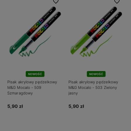
Do ulubionych
Do ulubio
NOWOŚĆ
NOWOŚĆ
Pisak akrylowy pędzelkowy
Pisak akrylowy pędzelkowy
M&G Mocalo - 509
M&G Mocalo - 503 Zielony
Szmaragdowy
jasny
5,90 zł
5,90 zł
Do koszyka
Do koszyka