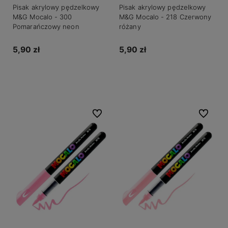
Pisak akrylowy pędzelkowy
Pisak akrylowy pędzelkowy
M&G Mocalo - 300
M&G Mocalo - 218 Czerwony
Pomarańczowy neon
różany
5,90 zł
5,90 zł
Do koszyka
Do koszyka
Do ulubionych
Do ulubio