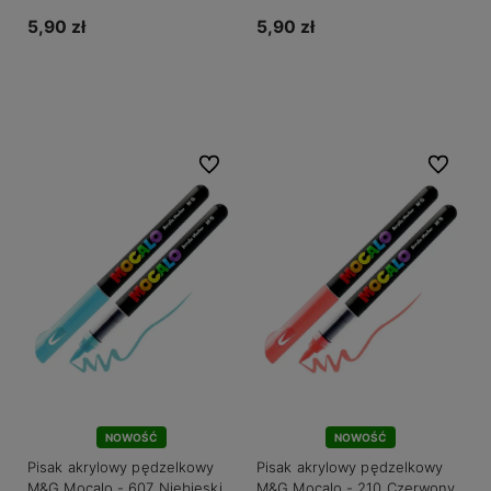
5,90 zł
5,90 zł
Do koszyka
Do koszyka
Do ulubionych
Do ulubio
NOWOŚĆ
NOWOŚĆ
Pisak akrylowy pędzelkowy
Pisak akrylowy pędzelkowy
M&G Mocalo - 607 Niebieski
M&G Mocalo - 210 Czerwony