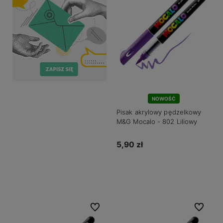
NOWOŚĆ
Pisak akrylowy pędzelkowy
M&G Mocalo - 802 Liliowy
5,90 zł
Do koszyka
Do ulubionych
Do ulubio