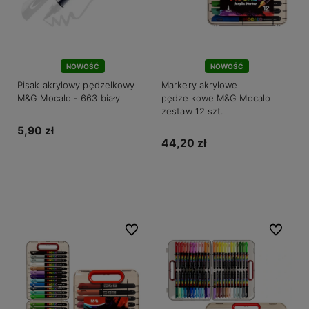
NOWOŚĆ
NOWOŚĆ
Pisak akrylowy pędzelkowy
Markery akrylowe
M&G Mocalo - 663 biały
pędzelkowe M&G Mocalo
zestaw 12 szt.
5,90 zł
44,20 zł
Do koszyka
Do koszyka
Do ulubionych
Do ulubio