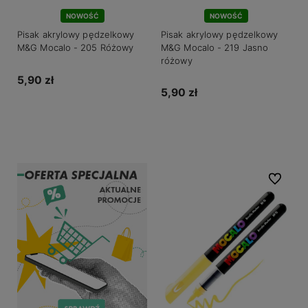
NOWOŚĆ
NOWOŚĆ
Pisak akrylowy pędzelkowy
Pisak akrylowy pędzelkowy
M&G Mocalo - 205 Różowy
M&G Mocalo - 219 Jasno
różowy
5,90 zł
5,90 zł
Do koszyka
Do koszyka
Do ulubio