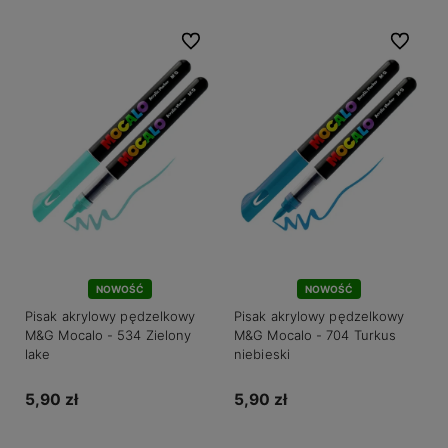
Do ulubionych
Do ulubio
NOWOŚĆ
NOWOŚĆ
Pisak akrylowy pędzelkowy
Pisak akrylowy pędzelkowy
M&G Mocalo - 534 Zielony
M&G Mocalo - 704 Turkus
lake
niebieski
5,90 zł
5,90 zł