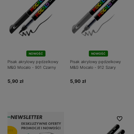
NOWOŚĆ
NOWOŚĆ
Pisak akrylowy pędzelkowy
Pisak akrylowy pędzelkowy
M&G Mocalo - 901 Czarny
M&G Mocalo - 912 Szary
5,90 zł
5,90 zł
Do koszyka
Do koszyka
Do ulubio