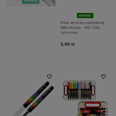
NOWOŚĆ
Pisak akrylowy pędzelkowy
M&G Mocalo - 400 Żółty
cytrynowy
5,90 zł
Do koszyka
Do ulubionych
Do ulubio