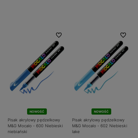
Do koszyka
Do ulubionych
Do ulubio
NOWOŚĆ
NOWOŚĆ
Pisak akrylowy pędzelkowy
Pisak akrylowy pędzelkowy
M&G Mocalo - 600 Niebieski
M&G Mocalo - 602 Niebieski
niebiański
lake