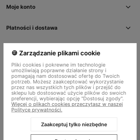
Moje konto
Płatności i dostawa
O nas
🍪 Zarządzanie plikami cookie
Pliki cookies i pokrewne im technologie
umożliwiają poprawne działanie strony i
Storm - sklep plastyczny
pomagają nam dostosować ofertę do Twoich
Adres sklepu internetowego:
ul. Kazimierza Wielkiego 29a, 50-077
potrzeb. Możesz zaakceptować wykorzystanie
Wrocław
Siedziba firmy:
ul. Jana Uphagena 19, 80-237 Gdańsk NIP:
przez nas wszystkich tych plików i przejść do
5840152571
sklepu lub dostosować użycie plików do swoich
zamowienia@stormplastyczny.pl
| Tel.:
781350938
preferencji, wybierając opcję "Dostosuj zgody".
Więcej o plikach cookies przeczytasz w naszej
Polityce prywatności.
Zaakceptuj tylko niezbędne