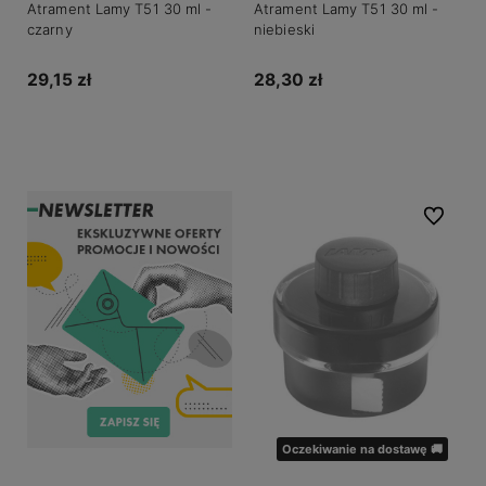
Atrament Lamy T51 30 ml -
Atrament Lamy T51 30 ml -
czarny
niebieski
29,15 zł
28,30 zł
Powiadom o dostępności
Powiadom o dostępności
Do ulubio
Oczekiwanie na dostawę 🚚