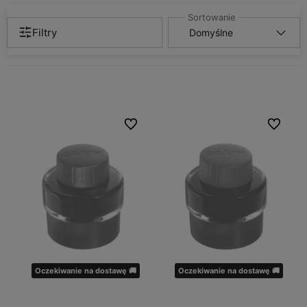
Filtry
Do ulubionych
Do ulubio
Oczekiwanie na dostawę 🚚
Oczekiwanie na dostawę 🚚