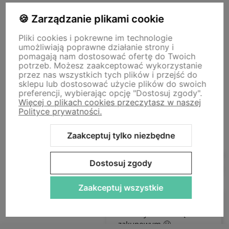
O nas
🍪 Zarządzanie plikami cookie
Pliki cookies i pokrewne im technologie
umożliwiają poprawne działanie strony i
Storm - sklep plastyczny
pomagają nam dostosować ofertę do Twoich
Adres sklepu internetowego:
ul. Kazimierza Wielkiego 29a, 50-077
potrzeb. Możesz zaakceptować wykorzystanie
Wrocław
Siedziba firmy:
ul. Jana Uphagena 19, 80-237 Gdańsk NIP:
przez nas wszystkich tych plików i przejść do
5840152571
sklepu lub dostosować użycie plików do swoich
zamowienia@stormplastyczny.pl
| Tel.:
781350938
preferencji, wybierając opcję "Dostosuj zgody".
Więcej o plikach cookies przeczytasz w naszej
Polityce prywatności.
Zaakceptuj tylko niezbędne
Sklep internetowy Shoper Premium
Szablon Shoper Modern 3.0™
Dostosuj zgody
od GrowCommerce
Zaakceptuj wszystkie