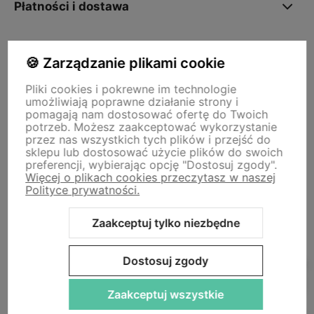
Płatności i dostawa
O nas
🍪 Zarządzanie plikami cookie
Pliki cookies i pokrewne im technologie
umożliwiają poprawne działanie strony i
Storm - sklep plastyczny
pomagają nam dostosować ofertę do Twoich
Adres sklepu internetowego:
ul. Kazimierza Wielkiego 29a, 50-077
potrzeb. Możesz zaakceptować wykorzystanie
Wrocław
Siedziba firmy:
ul. Jana Uphagena 19, 80-237 Gdańsk NIP:
przez nas wszystkich tych plików i przejść do
5840152571
sklepu lub dostosować użycie plików do swoich
zamowienia@stormplastyczny.pl
| Tel.:
781350938
preferencji, wybierając opcję "Dostosuj zgody".
Więcej o plikach cookies przeczytasz w naszej
Polityce prywatności.
Zaakceptuj tylko niezbędne
Sklep internetowy Shoper Premium
Szablon Shoper Modern 3.0™
Dostosuj zgody
od GrowCommerce
Zaakceptuj wszystkie