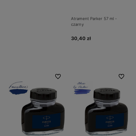
Atrament Parker 57 ml -
czarny
30,40 zł
Powiadom o dostępności
Do ulubionych
Do ulubio