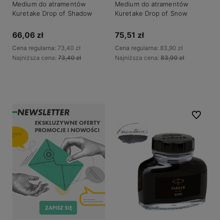
Medium do atramentów
Medium do atramentów
Kuretake Drop of Shadow
Kuretake Drop of Snow
66,06 zł
75,51 zł
Cena regularna:
73,40 zł
Cena regularna:
83,90 zł
Najniższa cena:
73,40 zł
Najniższa cena:
83,90 zł
Do koszyka
Do koszyka
Do ulubio