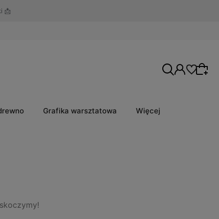
 drewno
Grafika warsztatowa
Więcej
askoczymy!