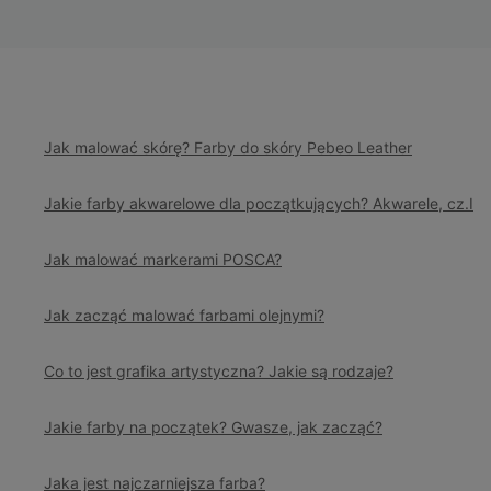
Jak malować skórę? Farby do skóry Pebeo Leather
Jakie farby akwarelowe dla początkujących? Akwarele, cz.I
Jak malować markerami POSCA?
Jak zacząć malować farbami olejnymi?
Co to jest grafika artystyczna? Jakie są rodzaje?
Jakie farby na początek? Gwasze, jak zacząć?
Jaka jest najczarniejsza farba?