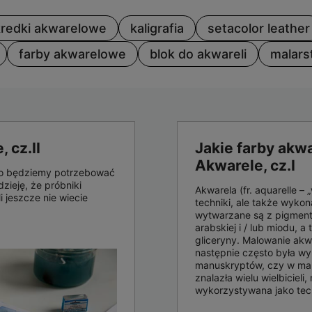
kredki akwarelowe
kaligrafia
setacolor leather
farby akwarelowe
blok do akwareli
malars
 cz.II
Jakie farby akw
Akwarele, cz.I
ego będziemy potrzebować
ieję, że próbniki
Akwarela (fr. aquarelle –
 jeszcze nie wiecie
techniki, ale także wyko
wytwarzane są z pigmen
arabskiej i / lub miodu,
gliceryny. Malowanie akw
następnie często była w
manuskryptów, czy w ma
znalazła wielu wielbiciel
wykorzystywana jako tech