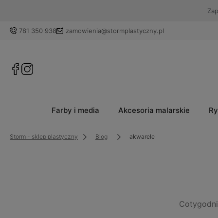
781 350 938
zamowienia@stormplastyczny.pl
Farby i media
Akcesoria malarskie
Ry
Storm - sklep plastyczny
Blog
akwarele
Cotygodni