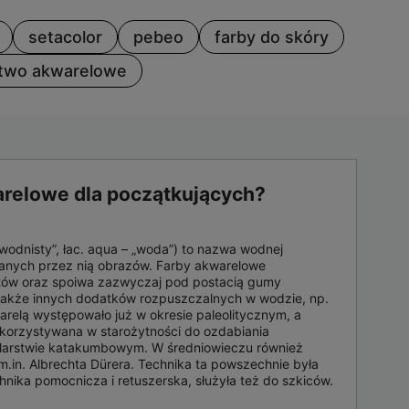
setacolor
pebeo
farby do skóry
two akwarelowe
arelowe dla początkujących?
 „wodnisty”, łac. aqua – „woda”) to nazwa wodnej
nanych przez nią obrazów. Farby akwarelowe
tów oraz spoiwa zazwyczaj pod postacią gumy
 a także innych dodatków rozpuszczalnych w wodzie, np.
arelą występowało już w okresie paleolitycznym, a
ykorzystywana w starożytności do ozdabiania
larstwie katakumbowym. W średniowieczu również
i, m.in. Albrechta Dürera. Technika ta powszechnie była
nika pomocnicza i retuszerska, służyła też do szkiców.