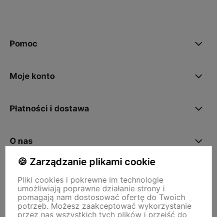
Pomoc
Moje konto
Płatności i dostawa
O nas
🍪 Zarządzanie plikami cookie
Pliki cookies i pokrewne im technologie
Storm - sklep plastyczny
umożliwiają poprawne działanie strony i
Adres sklepu internetowego:
ul. Kazimierza Wielkiego 29a, 50-077
pomagają nam dostosować ofertę do Twoich
Wrocław
Siedziba firmy:
ul. Jana Uphagena 19, 80-237 Gdańsk NIP:
potrzeb. Możesz zaakceptować wykorzystanie
5840152571
przez nas wszystkich tych plików i przejść do
zamowienia@stormplastyczny.pl
| Tel.:
781350938