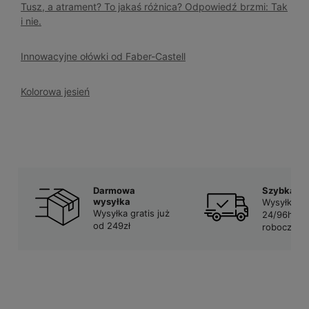
Tusz, a atrament? To jakaś różnica? Odpowiedź brzmi: Tak
i nie.
Innowacyjne ołówki od Faber-Castell
Kolorowa jesień
Darmowa
Szybka d
wysyłka
Wysyłka w
Wysyłka gratis już
24/96h w 
od 249zł
robocze