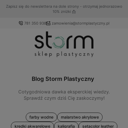
Sprawdź aktualne
Promocje
🎁
781 350 938
zamowienia@stormplastyczny.pl
Zaloguj się
Załóż konto
Blog Storm Plastyczny
Cotygodniowa dawka eksperckiej wiedzy.
Wybierz coś dla siebie z naszej aktualnej oferty lub
Sprawdź czym dziś Cię zaskoczymy!
zaloguj się, aby przywrócić dodane produkty do listy z
poprzedniej sesji.
farby wodne
malarstwo akrylowe
kredki akwarelowe
kaligrafia
setacolor leather