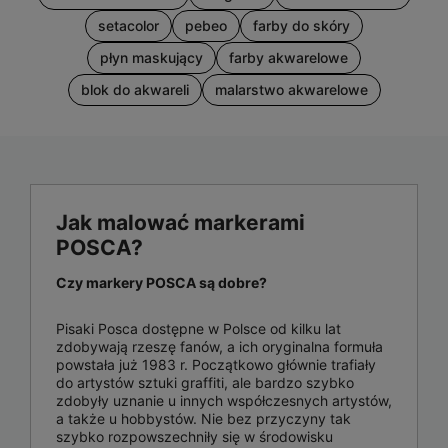
setacolor
pebeo
farby do skóry
płyn maskujący
farby akwarelowe
blok do akwareli
malarstwo akwarelowe
Jak malować markerami
POSCA?
Czy markery POSCA są dobre?
Pisaki Posca dostępne w Polsce od kilku lat
zdobywają rzeszę fanów, a ich oryginalna formuła
powstała już 1983 r. Początkowo głównie trafiały
do artystów sztuki graffiti, ale bardzo szybko
zdobyły uznanie u innych współczesnych artystów,
a także u hobbystów. Nie bez przyczyny tak
szybko rozpowszechniły się w środowisku