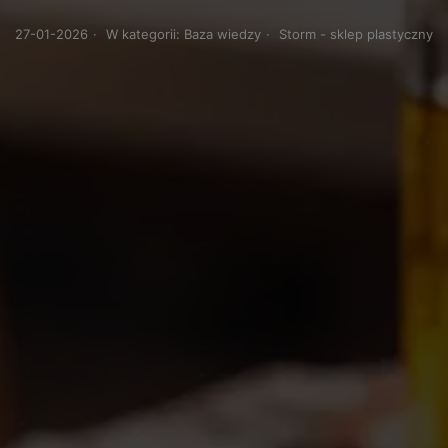
27-01-2026
·
W kategorii:
Baza wiedzy
·
Storm - sklep plastyczny