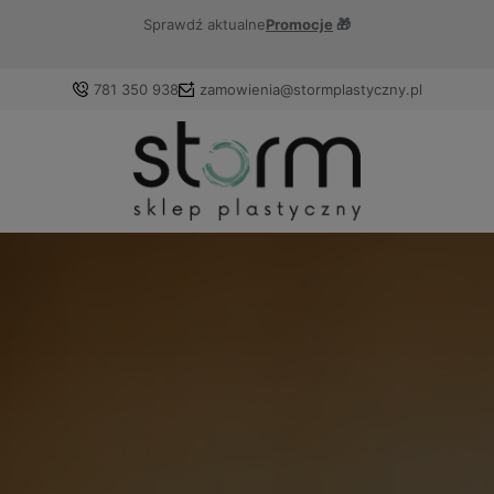
Sprawdź aktualne
Promocje
🎁
781 350 938
zamowienia@stormplastyczny.pl
Zaloguj się
Załóż konto
Wybierz coś dla siebie z naszej aktualnej oferty lub
zaloguj się, aby przywrócić dodane produkty do listy z
poprzedniej sesji.