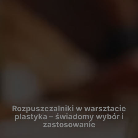
Rozpuszczalniki w warsztacie
plastyka – świadomy wybór i
zastosowanie