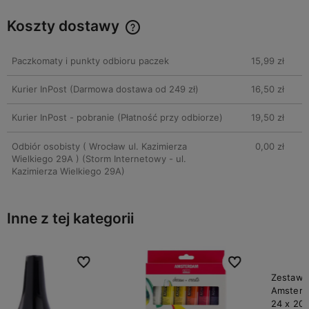
Koszty dostawy
Cena nie zawiera ewentualnych kosztów płatności
Paczkomaty i punkty odbioru paczek
15,99 zł
Kurier InPost
(Darmowa dostawa od 249 zł)
16,50 zł
Kurier InPost - pobranie
(Płatność przy odbiorze)
19,50 zł
Odbiór osobisty ( Wrocław ul. Kazimierza
0,00 zł
Wielkiego 29A )
(Storm Internetowy - ul.
Kazimierza Wielkiego 29A)
Inne z tej kategorii
bionych
bionych
Do ulubionych
Do ulubionych
Do ulubi
Do ulubi
Zestaw farb akrylowych
Amsterdam General Selection
24 x 20 ml