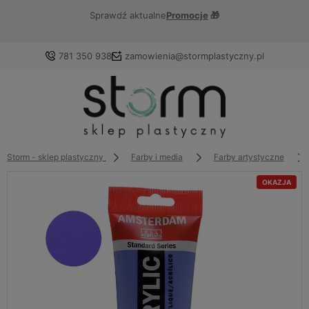
Sprawdź aktualne
Promocje
🎁
781 350 938
zamowienia@stormplastyczny.pl
Zaloguj się
Załóż konto
Storm - sklep plastyczny
Farby i media
Farby artystyczne
OKAZJA
Wybierz coś dla siebie z naszej aktualnej oferty lub
zaloguj się, aby przywrócić dodane produkty do listy z
poprzedniej sesji.