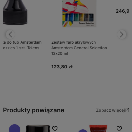
246,90 zł
Do koszyka
Zestaw farb akrylowych
Amsterdam General Selection
12x20 ml
123,80 zł
Do koszyka
Produkty powiązane
Zobacz więcej
Do ulubionych
Do ulubi