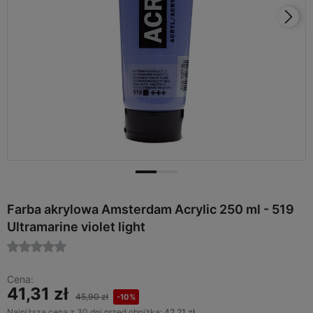
Farba akrylowa Amsterdam Acrylic 250 ml - 519
Ultramarine violet light
Cena:
41,31 zł
45,90 zł
-10%
Najniższa cena z 30 dni przed obniżką:
42,21 zł