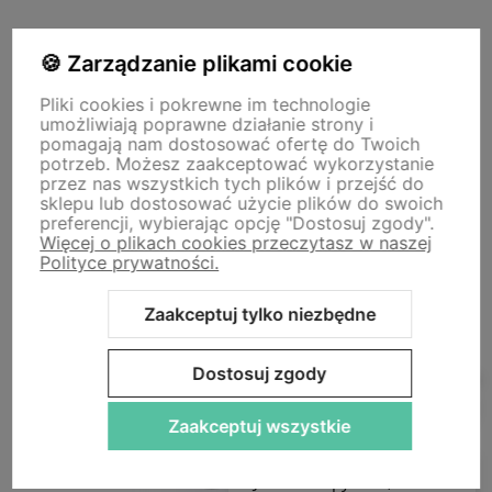
Moje konto
🍪 Zarządzanie plikami cookie
Pliki cookies i pokrewne im technologie
umożliwiają poprawne działanie strony i
Płatności i dostawa
pomagają nam dostosować ofertę do Twoich
potrzeb. Możesz zaakceptować wykorzystanie
przez nas wszystkich tych plików i przejść do
O nas
sklepu lub dostosować użycie plików do swoich
preferencji, wybierając opcję "Dostosuj zgody".
Więcej o plikach cookies przeczytasz w naszej
Polityce prywatności.
Storm - sklep plastyczny
Adres sklepu internetowego:
ul. Kazimierza Wielkiego 29a, 50-077
Zaakceptuj tylko niezbędne
Wrocław
Siedziba firmy:
ul. Jana Uphagena 19, 80-237 Gdańsk NIP:
5840152571
zamowienia@stormplastyczny.pl
| Tel.:
781350938
Dostosuj zgody
Zaakceptuj wszystkie