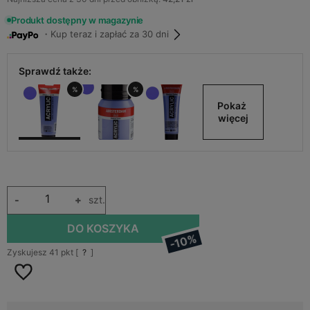
Produkt dostępny w magazynie
・Kup teraz i zapłać za 30 dni
Sprawdź także:
%
%
Pokaż 
więcej
-
+
szt.
DO KOSZYKA
-10%
Zyskujesz
41
pkt [
?
]