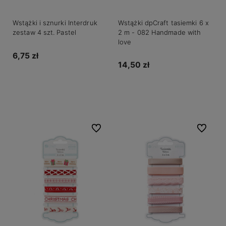
Wstążki i sznurki Interdruk
Wstążki dpCraft tasiemki 6 x
zestaw 4 szt. Pastel
2 m - 082 Handmade with
love
6,75 zł
14,50 zł
Do koszyka
Do koszyka
Do ulubionych
Do ulubio