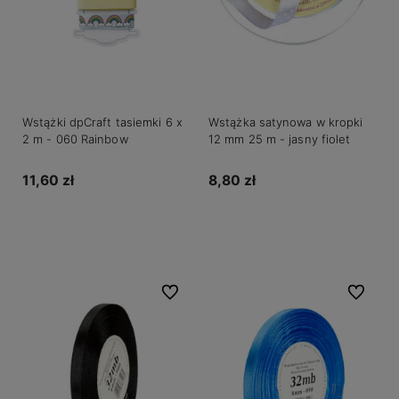
Wstążki dpCraft tasiemki 6 x
Wstążka satynowa w kropki
2 m - 060 Rainbow
12 mm 25 m - jasny fiolet
11,60 zł
8,80 zł
Do koszyka
Do koszyka
Do ulubionych
Do ulubio