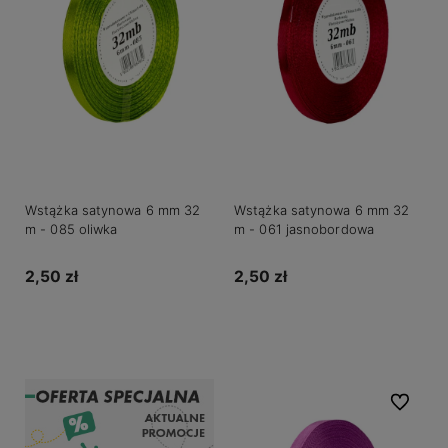
Wstążka satynowa 6 mm 32
Wstążka satynowa 6 mm 32
m - 085 oliwka
m - 061 jasnobordowa
2,50 zł
2,50 zł
Powiadom o dostępności
Powiadom o dostępności
Do ulubio