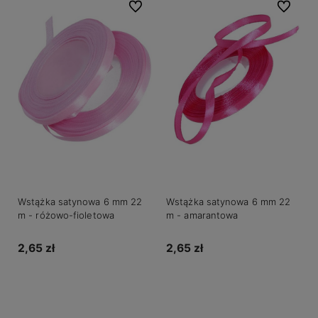
Do ulubionych
Do ulubio
Wstążka satynowa 6 mm 22
Wstążka satynowa 6 mm 22
m - różowo-fioletowa
m - amarantowa
2,65 zł
2,65 zł
Do koszyka
Do koszyka