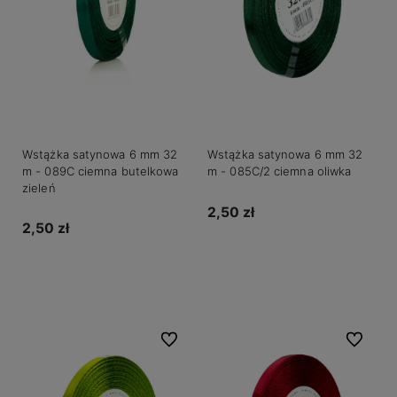
Wstążka satynowa 6 mm 32
Wstążka satynowa 6 mm 32
m - 089C ciemna butelkowa
m - 085C/2 ciemna oliwka
zieleń
2,50 zł
2,50 zł
Do koszyka
Do koszyka
Do ulubionych
Do ulubio