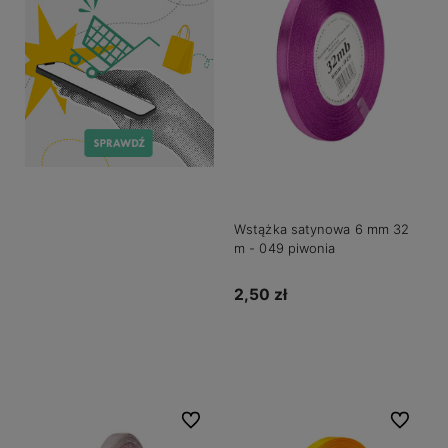
Wstążka satynowa 6 mm 32
m - 049 piwonia
2,50 zł
Do koszyka
Do ulubionych
Do ulubio