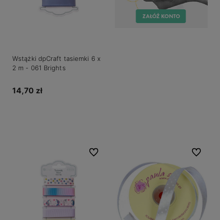
Wstążki dpCraft tasiemki 6 x
2 m - 061 Brights
14,70 zł
Do koszyka
Do ulubionych
Do ulubio