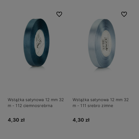
Do ulubionych
Do ulubio
Wstążka satynowa 12 mm 32
Wstążka satynowa 12 mm 32
m - 112 ciemnosrebrna
m - 111 srebro zimne
4,30 zł
4,30 zł
Do koszyka
Do koszyka