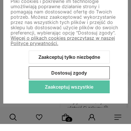
Pliki cookies i pokrewne im technologie
umożliwiają poprawne działanie strony i
Storm - sklep plastyczny
pomagają nam dostosować ofertę do Twoich
Adres sklepu internetowego:
ul. Kazimierza Wielkiego 29a, 50-077
potrzeb. Możesz zaakceptować wykorzystanie
Wrocław
Siedziba firmy:
ul. Jana Uphagena 19, 80-237 Gdańsk NIP:
przez nas wszystkich tych plików i przejść do
5840152571
sklepu lub dostosować użycie plików do swoich
zamowienia@stormplastyczny.pl
| Tel.:
781350938
preferencji, wybierając opcję "Dostosuj zgody".
Więcej o plikach cookies przeczytasz w naszej
Polityce prywatności.
Zaakceptuj tylko niezbędne
Sklep internetowy Shoper Premium
Szablon Shoper Modern 3.0™
Dostosuj zgody
od GrowCommerce
Zaakceptuj wszystkie