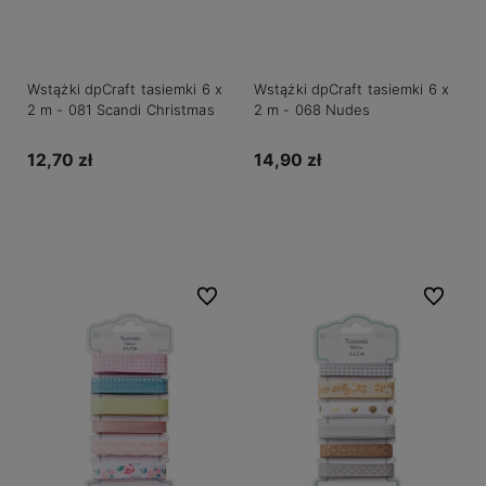
Wstążki dpCraft tasiemki 6 x
Wstążki dpCraft tasiemki 6 x
2 m - 081 Scandi Christmas
2 m - 068 Nudes
12,70 zł
14,90 zł
Do koszyka
Powiadom o dostępności
Do ulubionych
Do ulubio