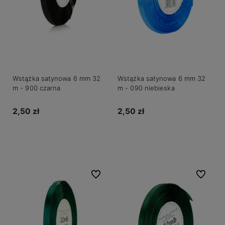
Wstążka satynowa 6 mm 32
Wstążka satynowa 6 mm 32
m - 900 czarna
m - 090 niebieska
2,50 zł
2,50 zł
Do koszyka
Do koszyka
Do ulubionych
Do ulubio