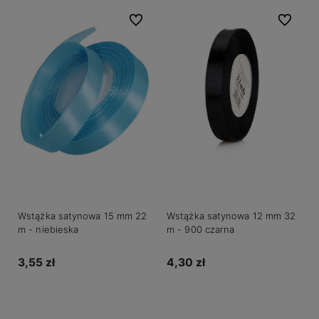
Do ulubionych
Do ulubio
Wstążka satynowa 15 mm 22
Wstążka satynowa 12 mm 32
m - niebieska
m - 900 czarna
3,55 zł
4,30 zł
Do koszyka
Do koszyka