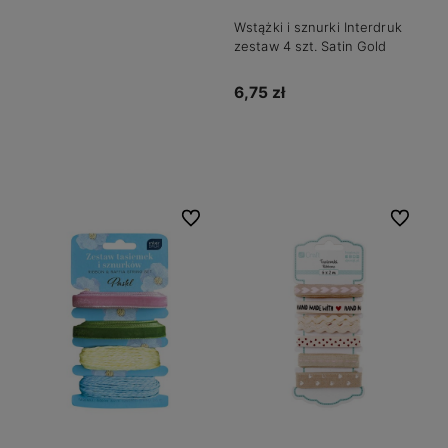
Wstążki i sznurki Interdruk
zestaw 4 szt. Satin Gold
6,75 zł
Do koszyka
Do ulubionych
Do ulubio