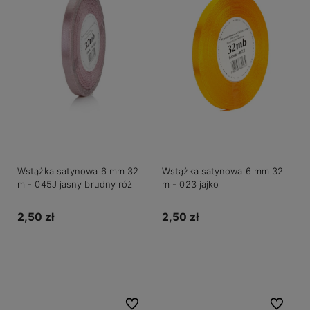
Wstążka satynowa 6 mm 32
Wstążka satynowa 6 mm 32
m - 045J jasny brudny róż
m - 023 jajko
2,50 zł
2,50 zł
Do koszyka
Do koszyka
Do ulubionych
Do ulubio