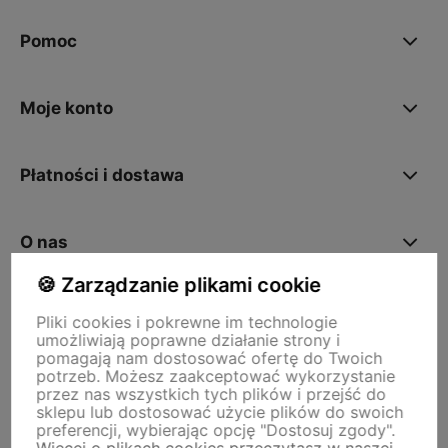
Pomoc
Moje konto
Płatności i dostawa
O nas
🍪 Zarządzanie plikami cookie
Pliki cookies i pokrewne im technologie
Storm - sklep plastyczny
umożliwiają poprawne działanie strony i
Adres sklepu internetowego:
ul. Kazimierza Wielkiego 29a, 50-077
pomagają nam dostosować ofertę do Twoich
Wrocław
Siedziba firmy:
ul. Jana Uphagena 19, 80-237 Gdańsk NIP:
potrzeb. Możesz zaakceptować wykorzystanie
5840152571
przez nas wszystkich tych plików i przejść do
zamowienia@stormplastyczny.pl
| Tel.:
781350938
sklepu lub dostosować użycie plików do swoich
preferencji, wybierając opcję "Dostosuj zgody".