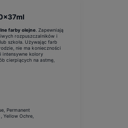
10x37ml
ne farby olejne
. Zapewniają
liwych rozpuszczalników i
lub szkoła. Używając farb
odzie, nie ma konieczności
i intensywne kolory
sób cierpiących na astmę,
ue, Permanent
), Yellow Ochre,