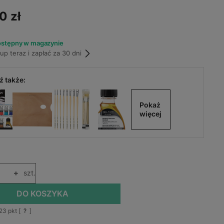
0 zł
ostępny w magazynie
p teraz i zapłać za 30 dni
 także:
Pokaż 
więcej
+
szt.
DO KOSZYKA
23
pkt [
?
]