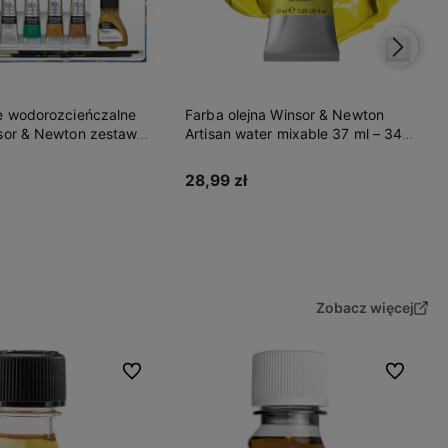
Do koszyka
na Winsor & Newton
er mixable 37 ml – 346
ow
Do koszyka
Zobacz więcej
Do ulubionych
Do ulubion