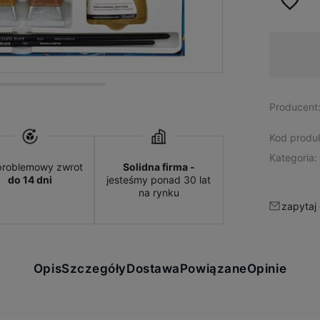
Dostępność:
produkt dostępny
Producent
Kod produ
Kategoria:
roblemowy zwrot
Solidna firma -
do 14 dni
jesteśmy ponad 30 lat
na rynku
zapytaj
Opis
Szczegóły
Dostawa
Powiązane
Opinie