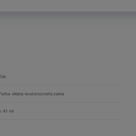
Tak
Farba olejna wodorozcieńczalna
< 41 ml