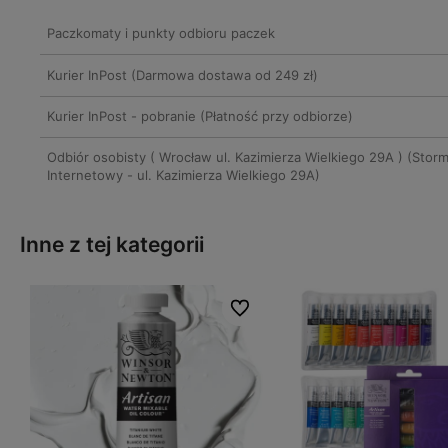
Cena nie zawiera ewentualnych kosz
Paczkomaty i punkty odbioru paczek
płatności
Kurier InPost
(Darmowa dostawa od 249 zł)
Kurier InPost - pobranie
(Płatność przy odbiorze)
Odbiór osobisty ( Wrocław ul. Kazimierza Wielkiego 29A )
(Stor
Internetowy - ul. Kazimierza Wielkiego 29A)
Inne z tej kategorii
ubionych
ubionych
Do ulubionych
Do ulubionych