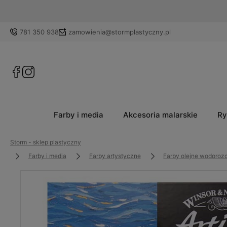
781 350 938
zamowienia@stormplastyczny.pl
Farby i media
Akcesoria malarskie
Ry
Storm - sklep plastyczny
Farby i media
Farby artystyczne
Farby olejne wodoroz