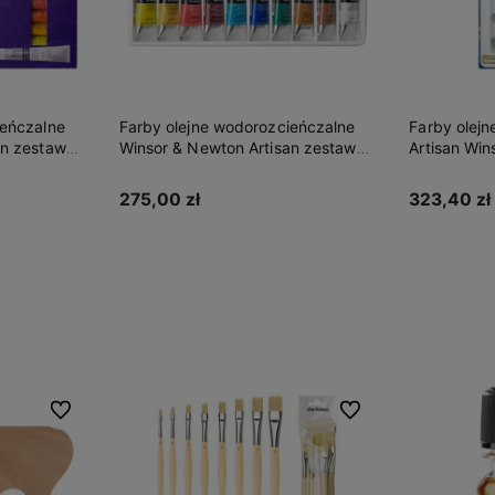
ieńczalne
Farby olejne wodorozcieńczalne
Farba olej
an zestaw
Artisan Winsor & Newton zestaw
Artisan wat
Studio Set 10 x 37 ml
Lemon Yell
323,40 zł
28,99 zł
Do koszyka
Do ulubionych
Do ulubionych