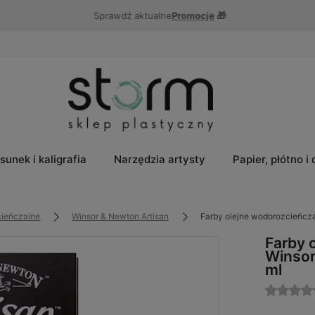
Sprawdź aktualne
Promocje
🎁
sunek i kaligrafia
Narzędzia artysty
Papier, płótno i
cieńczalne
Winsor & Newton Artisan
Farby olejne wodorozcieńcza
Farby 
Winsor
ml