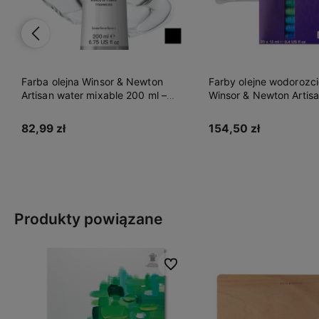
Farby olejne wodorozcieńczalne
Farby olejne wodorozc
Winsor & Newton Artisan zestaw
Winsor & Newton Artis
20 x 12 ml
10 x 37 ml
154,50 zł
275,00 zł
Do koszyka
Do koszyka
Produkty powiązane
Do ulubionych