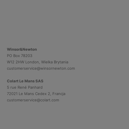
Winsor&Newton
PO Box 78203
W12 2HW London, Wielka Brytania
customerservice@winsornewton.com
Colart Le Mans SAS
5 rue René Panhard
72021 Le Mans Cedex 2, Francja
customerservice@colart.com