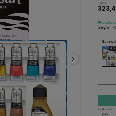
Cena:
323,4
Produkt d
・Ku
Sprawdź
-
Zyskujesz
3