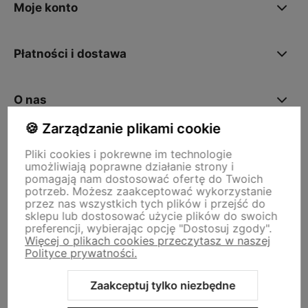
Moje konto
Płatności i dostawa
O nas
🍪 Zarządzanie plikami cookie
Pliki cookies i pokrewne im technologie
Storm - sklep plastyczny
umożliwiają poprawne działanie strony i
Adres sklepu internetowego:
ul. Kazimierza Wielkiego 29a, 50-077
pomagają nam dostosować ofertę do Twoich
Wrocław
Siedziba firmy:
ul. Jana Uphagena 19, 80-237 Gdańsk NIP:
potrzeb. Możesz zaakceptować wykorzystanie
5840152571
przez nas wszystkich tych plików i przejść do
zamowienia@stormplastyczny.pl
| Tel.:
781350938
sklepu lub dostosować użycie plików do swoich
preferencji, wybierając opcję "Dostosuj zgody".
Więcej o plikach cookies przeczytasz w naszej
Polityce prywatności.
Zaakceptuj tylko niezbędne
Sklep internetowy Shoper Premium
Szablon Shoper Modern 3.0™