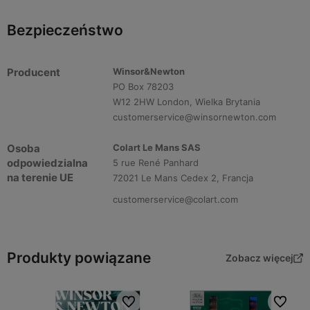
Bezpieczeństwo
Producent
Winsor&Newton
PO Box 78203
W12 2HW London, Wielka Brytania
customerservice@winsornewton.com
Osoba
Colart Le Mans SAS
odpowiedzialna
5 rue René Panhard
na terenie UE
72021 Le Mans Cedex 2, Francja
customerservice@colart.com
Produkty powiązane
Zobacz więcej
Do ulubionych
Do ulubi