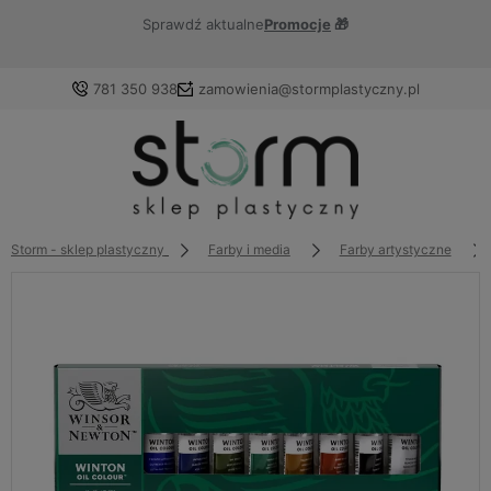
Sprawdź aktualne
Promocje
🎁
781 350 938
zamowienia@stormplastyczny.pl
Zaloguj się
Załóż konto
Storm - sklep plastyczny
Farby i media
Farby artystyczne
Wybierz coś dla siebie z naszej aktualnej oferty lub
zaloguj się, aby przywrócić dodane produkty do listy z
poprzedniej sesji.