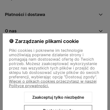
Płatności i dostawa
O nas
🍪 Zarządzanie plikami cookie
Pliki cookies i pokrewne im technologie
Storm - sklep plastyczny
umożliwiają poprawne działanie strony i
Adres sklepu internetowego:
ul. Kazimierza Wielkiego 29a, 50-077
pomagają nam dostosować ofertę do Twoich
Wrocław
Siedziba firmy:
ul. Jana Uphagena 19, 80-237 Gdańsk NIP:
potrzeb. Możesz zaakceptować wykorzystanie
5840152571
przez nas wszystkich tych plików i przejść do
zamowienia@stormplastyczny.pl
| Tel.:
781350938
sklepu lub dostosować użycie plików do swoich
preferencji, wybierając opcję "Dostosuj zgody".
Więcej o plikach cookies przeczytasz w naszej
Polityce prywatności.
Zaakceptuj tylko niezbędne
Sklep internetowy Shoper Premium
Szablon Shoper Modern 3.0™
od GrowCommerce