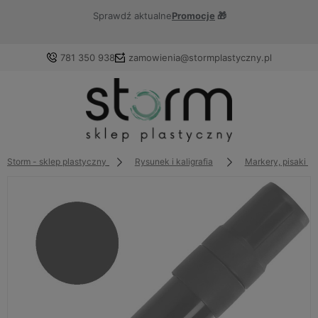
Sprawdź aktualne
Promocje
🎁
781 350 938
zamowienia@stormplastyczny.pl
Zaloguj się
Załóż konto
Storm - sklep plastyczny
Rysunek i kaligrafia
Markery, pisaki i 
Wybierz coś dla siebie z naszej aktualnej oferty lub
zaloguj się, aby przywrócić dodane produkty do listy z
poprzedniej sesji.