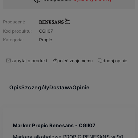
Producent:
Kod produktu:
CGII07
Kategoria:
Propic
zapytaj o produkt
dodaj opinię
poleć znajomemu
Opis
Szczegóły
Dostawa
Opinie
Marker Propic Renesans - CGII07
Markery alkoholowe PROPIC RENESANS w 90