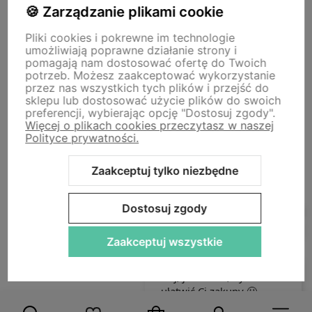
🍪 Zarządzanie plikami cookie
Pliki cookies i pokrewne im technologie
Storm - sklep plastyczny
umożliwiają poprawne działanie strony i
Adres sklepu internetowego:
ul. Kazimierza Wielkiego 29a, 50-077
pomagają nam dostosować ofertę do Twoich
Wrocław
Siedziba firmy:
ul. Jana Uphagena 19, 80-237 Gdańsk NIP:
potrzeb. Możesz zaakceptować wykorzystanie
5840152571
przez nas wszystkich tych plików i przejść do
zamowienia@stormplastyczny.pl
| Tel.:
781350938
sklepu lub dostosować użycie plików do swoich
preferencji, wybierając opcję "Dostosuj zgody".
Więcej o plikach cookies przeczytasz w naszej
Polityce prywatności.
Zaakceptuj tylko niezbędne
Sklep internetowy Shoper Premium
Szablon Shoper Modern 3.0™
od GrowCommerce
Dostosuj zgody
Zaakceptuj wszystkie