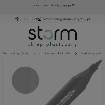
Sprawdź aktualne
Promocje
🎁
781 350 938
zamowienia@stormplastyczny.pl
Zaloguj się
Załóż konto
Storm - sklep plastyczny
Rysunek i kaligrafia
Markery, pisaki i 
Wybierz coś dla siebie z naszej aktualnej oferty lub
zaloguj się, aby przywrócić dodane produkty do listy z
poprzedniej sesji.