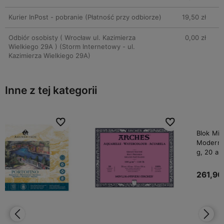
Kurier InPost - pobranie
(Płatność przy odbiorze)
19,50 zł
Odbiór osobisty ( Wrocław ul. Kazimierza
0,00 zł
Wielkiego 29A )
(Storm Internetowy - ul.
Kazimierza Wielkiego 29A)
Inne z tej kategorii
bionych
bionych
Do ulubionych
Do ulubionych
Do ulubi
Do ulubi
Blok Mix Media Magnani Arte
Moderna - 35 x 45 cm, 300
g, 20 ark.
261,90 zł
Do koszyka