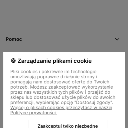
polityce prywatności
Pomoc
Moje konto
🍪 Zarządzanie plikami cookie
Pliki cookies i pokrewne im technologie
umożliwiają poprawne działanie strony i
Płatności i dostawa
pomagają nam dostosować ofertę do Twoich
potrzeb. Możesz zaakceptować wykorzystanie
przez nas wszystkich tych plików i przejść do
O nas
sklepu lub dostosować użycie plików do swoich
preferencji, wybierając opcję "Dostosuj zgody".
Więcej o plikach cookies przeczytasz w naszej
Polityce prywatności.
Storm - sklep plastyczny
Adres sklepu internetowego:
ul. Kazimierza Wielkiego 29a, 50-077
Zaakceptuj tylko niezbędne