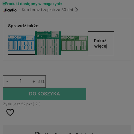
Produkt dostępny w magazynie
・Kup teraz i zapłać za 30 dni
Sprawdź także:
Pokaż 
więcej
-
+
szt.
DO KOSZYKA
Zyskujesz
52
pkt [
?
]