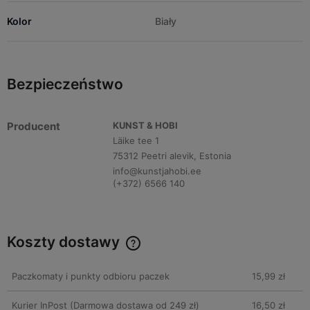
Kolor
Biały
Bezpieczeństwo
Producent
KUNST & HOBI
Läike tee 1
75312 Peetri alevik, Estonia
info@kunstjahobi.ee
(+372) 6566 140
Koszty dostawy
Cena nie zawiera ewentualnych kosztów płatności
Paczkomaty i punkty odbioru paczek
15,99 zł
Kurier InPost
(Darmowa dostawa od 249 zł)
16,50 zł