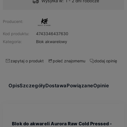
Wysyłka w:
1 - 2 dni robocze
Producent:
Kod produktu:
4743346437630
Kategoria:
Blok akwarelowy
zapytaj o produkt
dodaj opinię
poleć znajomemu
Opis
Szczegóły
Dostawa
Powiązane
Opinie
Blok do akwareli Aurora Raw Cold Pressed -