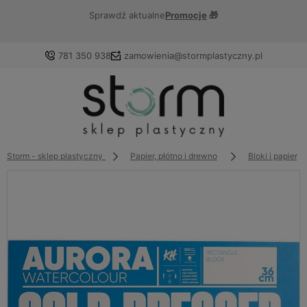
Sprawdź aktualne
Promocje
🎁
781 350 938
zamowienia@stormplastyczny.pl
Zaloguj się
Załóż konto
Storm - sklep plastyczny
Papier, płótno i drewno
Bloki i papiery
Wybierz coś dla siebie z naszej aktualnej oferty lub
zaloguj się, aby przywrócić dodane produkty do listy z
poprzedniej sesji.