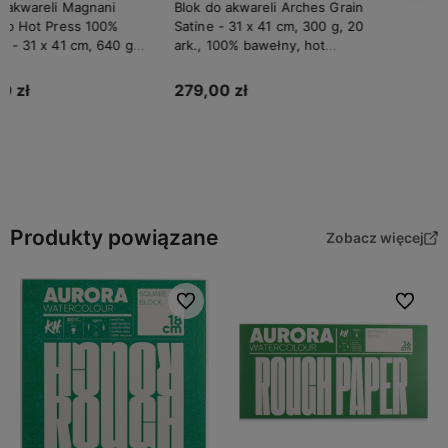
Blok do akwareli Arches Grain
Satine - 31 x 41 cm, 300 g, 20
ark., 100% bawełny, hot
pressed
279,00 zł
Do koszyka
Produkty powiązane
Zobacz więcej
Do ulubionych
Do ulubi