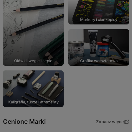
Markery i cienkopisy
Ołówki, węgle i sepie
Grafika warsztatowa
Kaligrafia, tusze i atramenty
Cenione Marki
Zobacz więcej