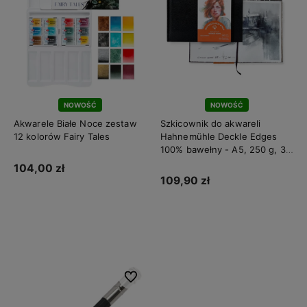
NOWOŚĆ
NOWOŚĆ
Akwarele Białe Noce zestaw
Szkicownik do akwareli
12 kolorów Fairy Tales
Hahnemühle Deckle Edges
100% bawełny - A5, 250 g, 30
ark.
104,00 zł
109,90 zł
Do koszyka
Do koszyka
Do ulubionych