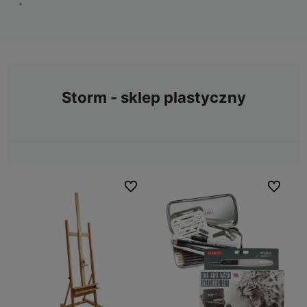
Storm - sklep plastyczny
Do ulubionych
Do ulubio