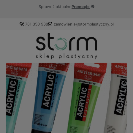
Sprawdź aktualne
Promocje
🎁
781 350 938
zamowienia@stormplastyczny.pl
Zaloguj się
Załóż konto
Wybierz coś dla siebie z naszej aktualnej oferty lub
zaloguj się, aby przywrócić dodane produkty do listy z
poprzedniej sesji.