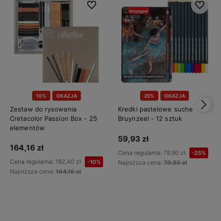
Do ulubionych
Do ulubi
10%
OKAZJA
25%
OKAZJA
Zestaw do rysowania
Kredki pastelowe suche
Cretacolor Passion Box - 25
Bruynzeel - 12 sztuk
elementów
59,93 zł
164,16 zł
Cena regularna:
79,90 zł
-25%
Cena regularna:
182,40 zł
-10%
Najniższa cena:
79,90 zł
Najniższa cena:
164,16 zł
Do koszyka
Do koszyka