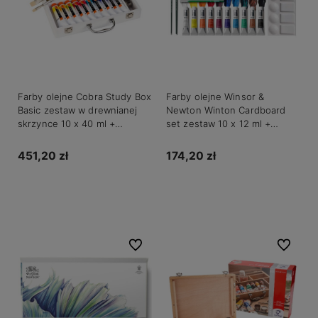
Farby olejne Cobra Study Box
Farby olejne Winsor &
Basic zestaw w drewnianej
Newton Winton Cardboard
skrzynce 10 x 40 ml +
set zestaw 10 x 12 ml +
akcesoria
akcesoria
451,20 zł
174,20 zł
Do koszyka
Do koszyka
Do ulubionych
Do ulubio