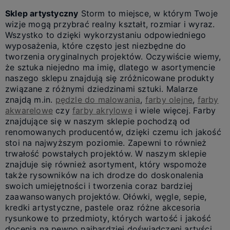
Sklep artystyczny
Storm to miejsce, w którym Twoje
wizje mogą przybrać realny kształt, rozmiar i wyraz.
Wszystko to dzięki wykorzystaniu odpowiedniego
wyposażenia, które często jest niezbędne do
tworzenia oryginalnych projektów. Oczywiście wiemy,
że sztuka niejedno ma imię, dlatego w asortymencie
naszego sklepu znajdują się zróżnicowane produkty
związane z różnymi dziedzinami sztuki. Malarze
znajdą m.in.
pędzle do malowania
,
farby olejne
,
farby
akwarelowe
czy
farby akrylowe
i wiele więcej. Farby
znajdujące się w naszym sklepie pochodzą od
renomowanych producentów, dzięki czemu ich jakość
stoi na najwyższym poziomie. Zapewni to również
trwałość powstałych projektów. W naszym sklepie
znajduje się również asortyment, który wspomoże
także rysowników na ich drodze do doskonalenia
swoich umiejętności i tworzenia coraz bardziej
zaawansowanych projektów. Ołówki, węgle, sepie,
kredki artystyczne, pastele oraz różne akcesoria
rysunkowe to przedmioty, których wartość i jakość
docenią na pewno najbardziej doświadczeni artyści.