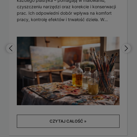
każdego plastyka – pomagają w malowaniu,
czyszczeniu narzędzi oraz korekcie i konserwacji
prac. Ich odpowiedni dobór wpływa na komfort
pracy, kontrolę efektów i trwałość dzieła. W
artykule podpowiadamy, jak świadomie wybierać
rozpuszczalniki artystyczne oraz jak bezpiecznie
z nich korzystać w pracowni.
CZYTAJ CAŁOŚĆ »