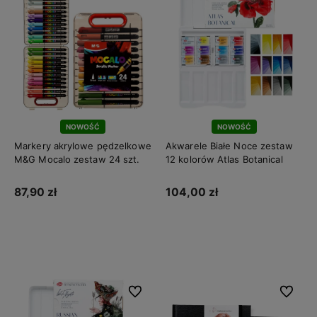
NOWOŚĆ
NOWOŚĆ
Markery akrylowe pędzelkowe
Akwarele Białe Noce zestaw
M&G Mocalo zestaw 24 szt.
12 kolorów Atlas Botanical
87,90 zł
104,00 zł
Do koszyka
Do koszyka
Do ulubionych
Do ulubi