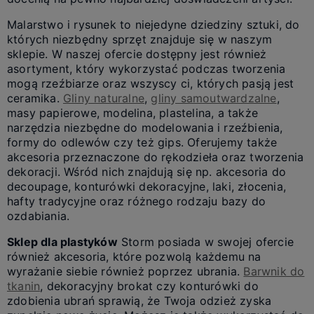
Malarstwo i rysunek to niejedyne dziedziny sztuki, do
których niezbędny sprzęt znajduje się w naszym
sklepie. W naszej ofercie dostępny jest również
asortyment, który wykorzystać podczas tworzenia
mogą rzeźbiarze oraz wszyscy ci, których pasją jest
ceramika.
Gliny naturalne
,
gliny samoutwardzalne
,
masy papierowe, modelina, plastelina, a także
narzędzia niezbędne do modelowania i rzeźbienia,
formy do odlewów czy też gips. Oferujemy także
akcesoria przeznaczone do rękodzieła oraz tworzenia
dekoracji. Wśród nich znajdują się np. akcesoria do
decoupage, konturówki dekoracyjne, laki, złocenia,
hafty tradycyjne oraz różnego rodzaju bazy do
ozdabiania.
Sklep dla plastyków
Storm posiada w swojej ofercie
również akcesoria, które pozwolą każdemu na
wyrażanie siebie również poprzez ubrania.
Barwnik do
tkanin
, dekoracyjny brokat czy konturówki do
zdobienia ubrań sprawią, że Twoja odzież zyska