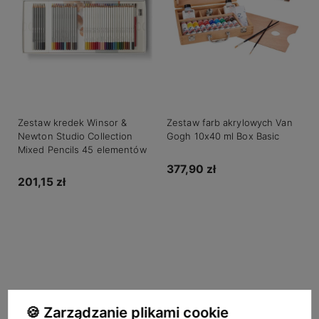
Zestaw kredek Winsor &
Zestaw farb akrylowych Van
Newton Studio Collection
Gogh 10x40 ml Box Basic
Mixed Pencils 45 elementów
377,90 zł
201,15 zł
Do koszyka
Do koszyka
🍪 Zarządzanie plikami cookie