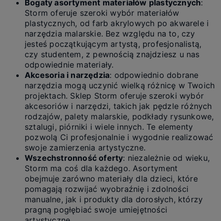
Bogaty asortyment materiałów plastycznych
:
Storm oferuje szeroki wybór materiałów
plastycznych, od farb akrylowych po akwarele i
narzędzia malarskie. Bez względu na to, czy
jesteś początkującym artystą, profesjonalistą,
czy studentem, z pewnością znajdziesz u nas
odpowiednie materiały.
Akcesoria i narzędzia
: odpowiednio dobrane
narzędzia mogą uczynić wielką różnicę w Twoich
projektach. Sklep Storm oferuje szeroki wybór
akcesoriów i narzędzi, takich jak pędzle różnych
rodzajów, palety malarskie, podkłady rysunkowe,
sztalugi, piórniki i wiele innych. Te elementy
pozwolą Ci profesjonalnie i wygodnie realizować
swoje zamierzenia artystyczne.
Wszechstronność oferty
: niezależnie od wieku,
Storm ma coś dla każdego. Asortyment
obejmuje zarówno materiały dla dzieci, które
pomagają rozwijać wyobraźnię i zdolności
manualne, jak i produkty dla dorosłych, którzy
pragną pogłębiać swoje umiejętności
artystyczne.