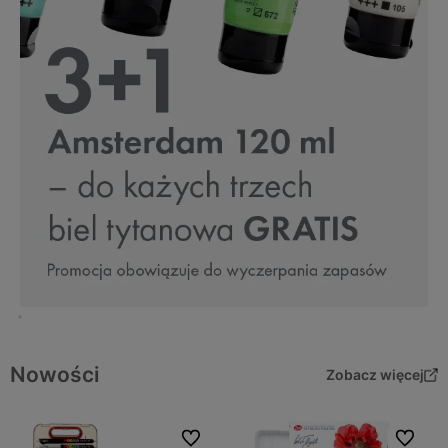
Nowości
Zobacz więcej
Do ulubionych
Do ulubi