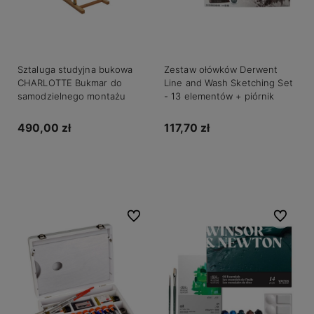
Sztaluga studyjna bukowa
Zestaw ołówków Derwent
CHARLOTTE Bukmar do
Line and Wash Sketching Set
samodzielnego montażu
- 13 elementów + piórnik
490,00 zł
117,70 zł
Do koszyka
Do koszyka
Do ulubionych
Do ulubio