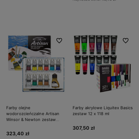
Do koszyka
Do koszyka
Do ulubionych
Do ulubi
Farby olejne
Farby akrylowe Liquitex Basics
wodorozcieńczalne Artisan
zestaw 12 x 118 ml
Winsor & Newton zestaw
Studio Set 10 x 37 ml
307,50 zł
323,40 zł