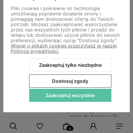
Newsletter
Pliki cookies i pokrewne im technologie
umożliwiają poprawne działanie strony i
pomagają nam dostosować ofertę do Twoich
Zapisz się na nasz newsletter – Wpisz adres e-mail
potrzeb. Możesz zaakceptować wykorzystanie
przez nas wszystkich tych plików i przejść do
sklepu lub dostosować użycie plików do swoich
Zapisz się, aby otrzymać powitalny kod zniżkowy -10% na
preferencji, wybierając opcję "Dostosuj zgody".
całe zakupy. Otrzymuj ekskluzywne oferty i informacje o
Więcej o plikach cookies przeczytasz w naszej
nowościach.
Polityce prywatności.
Zaakceptuj tylko niezbędne
Dostosuj zgody
Zaakceptuj wszystkie
polityce prywatności
Pomoc