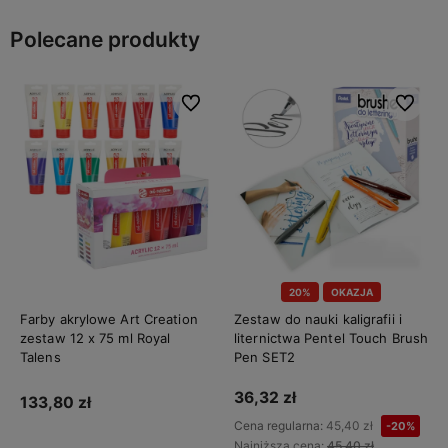
Polecane produkty
Do ulubionych
Do ulubi
20%
OKAZJA
Farby akrylowe Art Creation
Zestaw do nauki kaligrafii i
zestaw 12 x 75 ml Royal
liternictwa Pentel Touch Brush
Talens
Pen SET2
36,32 zł
133,80 zł
Cena regularna:
45,40 zł
-20%
Najniższa cena:
45,40 zł