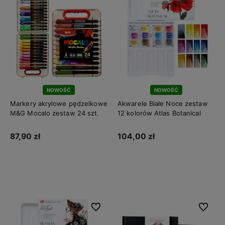
NOWOŚĆ
NOWOŚĆ
Markery akrylowe pędzelkowe
Akwarele Białe Noce zestaw
M&G Mocalo zestaw 24 szt.
12 kolorów Atlas Botanical
87,90 zł
104,00 zł
Do koszyka
Do koszyka
Do ulubionych
Do ulubi