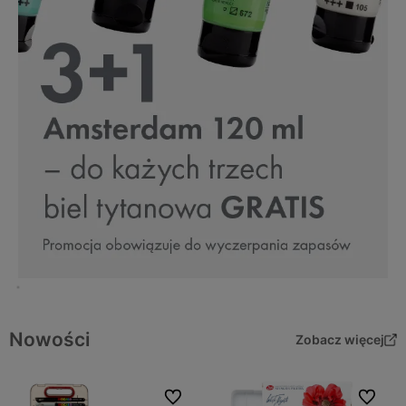
Nowości
Zobacz więcej
Do ulubionych
Do ulubi