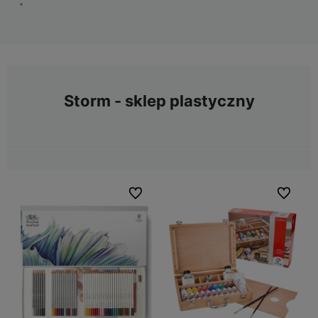
Storm - sklep plastyczny
Do ulubionych
Do ulubio