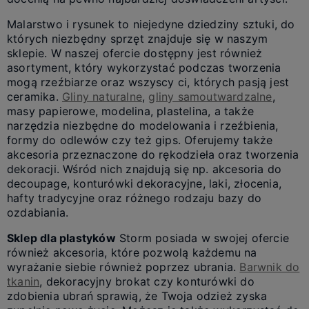
Malarstwo i rysunek to niejedyne dziedziny sztuki, do
których niezbędny sprzęt znajduje się w naszym
sklepie. W naszej ofercie dostępny jest również
asortyment, który wykorzystać podczas tworzenia
mogą rzeźbiarze oraz wszyscy ci, których pasją jest
ceramika.
Gliny naturalne
,
gliny samoutwardzalne
,
masy papierowe, modelina, plastelina, a także
narzędzia niezbędne do modelowania i rzeźbienia,
formy do odlewów czy też gips. Oferujemy także
akcesoria przeznaczone do rękodzieła oraz tworzenia
dekoracji. Wśród nich znajdują się np. akcesoria do
decoupage, konturówki dekoracyjne, laki, złocenia,
hafty tradycyjne oraz różnego rodzaju bazy do
ozdabiania.
Sklep dla plastyków
Storm posiada w swojej ofercie
również akcesoria, które pozwolą każdemu na
wyrażanie siebie również poprzez ubrania.
Barwnik do
tkanin
, dekoracyjny brokat czy konturówki do
zdobienia ubrań sprawią, że Twoja odzież zyska