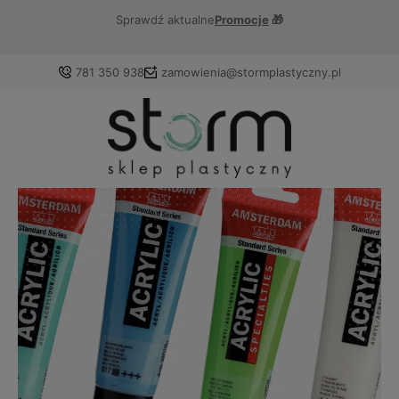
Sprawdź aktualne
Promocje
🎁
781 350 938
zamowienia@stormplastyczny.pl
Zaloguj się
Załóż konto
Wybierz coś dla siebie z naszej aktualnej oferty lub
zaloguj się, aby przywrócić dodane produkty do listy z
poprzedniej sesji.