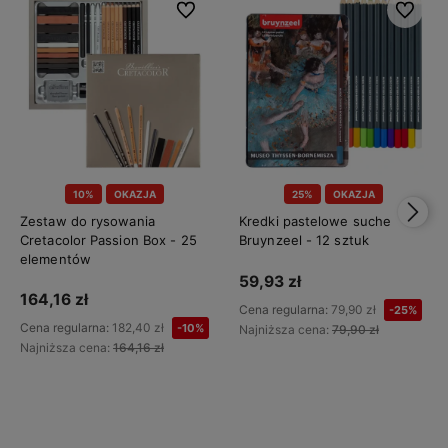
Do ulubionych
Do ulubi
10%
OKAZJA
25%
OKAZJA
Zestaw do rysowania
Kredki pastelowe suche
Cretacolor Passion Box - 25
Bruynzeel - 12 sztuk
elementów
59,93 zł
164,16 zł
Cena regularna:
79,90 zł
-25%
Cena regularna:
182,40 zł
-10%
Najniższa cena:
79,90 zł
Najniższa cena:
164,16 zł
Do koszyka
Do koszyka