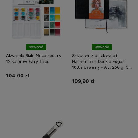
NOWOŚĆ
NOWOŚĆ
Akwarele Białe Noce zestaw
Szkicownik do akwareli
12 kolorów Fairy Tales
Hahnemühle Deckle Edges
100% bawełny - A5, 250 g, 30
ark.
104,00 zł
109,90 zł
Do koszyka
Do koszyka
Do ulubionych