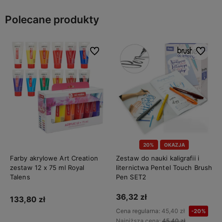
Polecane produkty
Do ulubionych
Do ulubi
20%
OKAZJA
Farby akrylowe Art Creation
Zestaw do nauki kaligrafii i
zestaw 12 x 75 ml Royal
liternictwa Pentel Touch Brush
Talens
Pen SET2
36,32 zł
133,80 zł
Cena regularna:
45,40 zł
-20%
Najniższa cena:
45,40 zł