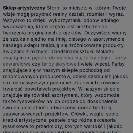
Sklep artystyczny
Storm to miejsce, w którym Twoje
wizje mogą przybrać realny kształt, rozmiar i wyraz.
Wszystko to dzięki wykorzystaniu odpowiedniego
wyposażenia, które często jest niezbędne do
tworzenia oryginalnych projektów. Oczywiście wiemy,
że sztuka niejedno ma imię, dlatego w asortymencie
naszego sklepu znajdują się zróżnicowane produkty
związane z różnymi dziedzinami sztuki. Malarze
znajdą m.in.
pędzle do malowania
,
farby olejne
,
farby
akwarelowe
czy
farby akrylowe
i wiele więcej. Farby
znajdujące się w naszym sklepie pochodzą od
renomowanych producentów, dzięki czemu ich jakość
stoi na najwyższym poziomie. Zapewni to również
trwałość powstałych projektów. W naszym sklepie
znajduje się również asortyment, który wspomoże
także rysowników na ich drodze do doskonalenia
swoich umiejętności i tworzenia coraz bardziej
zaawansowanych projektów. Ołówki, węgle, sepie,
kredki artystyczne, pastele oraz różne akcesoria
rysunkowe to przedmioty, których wartość i jakość
docenią na pewno najbardziej doświadczeni artyści.