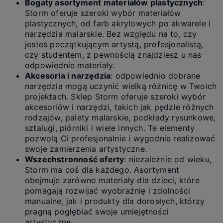
Bogaty asortyment materiałów plastycznych
:
Storm oferuje szeroki wybór materiałów
plastycznych, od farb akrylowych po akwarele i
narzędzia malarskie. Bez względu na to, czy
jesteś początkującym artystą, profesjonalistą,
czy studentem, z pewnością znajdziesz u nas
odpowiednie materiały.
Akcesoria i narzędzia
: odpowiednio dobrane
narzędzia mogą uczynić wielką różnicę w Twoich
projektach. Sklep Storm oferuje szeroki wybór
akcesoriów i narzędzi, takich jak pędzle różnych
rodzajów, palety malarskie, podkłady rysunkowe,
sztalugi, piórniki i wiele innych. Te elementy
pozwolą Ci profesjonalnie i wygodnie realizować
swoje zamierzenia artystyczne.
Wszechstronność oferty
: niezależnie od wieku,
Storm ma coś dla każdego. Asortyment
obejmuje zarówno materiały dla dzieci, które
pomagają rozwijać wyobraźnię i zdolności
manualne, jak i produkty dla dorosłych, którzy
pragną pogłębiać swoje umiejętności
artystyczne.