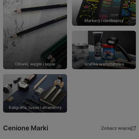
Markery i cienkopisy
Ołówki, węgle i sepie
Grafika warsztatowa
Kaligrafia, tusze i atramenty
Cenione Marki
Zobacz więcej