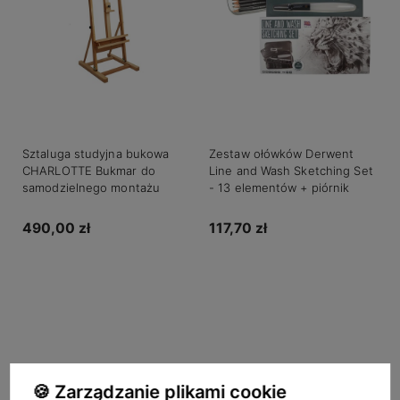
Sztaluga studyjna bukowa
Zestaw ołówków Derwent
CHARLOTTE Bukmar do
Line and Wash Sketching Set
samodzielnego montażu
- 13 elementów + piórnik
490,00 zł
117,70 zł
Do koszyka
Do koszyka
🍪 Zarządzanie plikami cookie