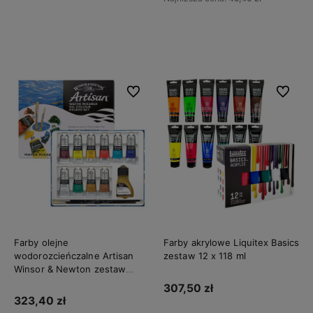
Do koszyka
Do koszyka
Do ulubionych
Do ulubi
Farby olejne
Farby akrylowe Liquitex Basics
wodorozcieńczalne Artisan
zestaw 12 x 118 ml
Winsor & Newton zestaw
Studio Set 10 x 37 ml
307,50 zł
323,40 zł