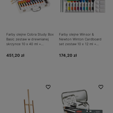
Farby olejne Cobra Study Box
Farby olejne Winsor &
Basic zestaw w drewnianej
Newton Winton Cardboard
skrzynce 10 x 40 ml +
set zestaw 10 x 12 ml +
akcesoria
akcesoria
451,20 zł
174,20 zł
Do koszyka
Do koszyka
Do ulubionych
Do ulubio