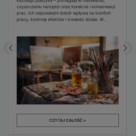
każdego plastyka – pomagają w malowaniu,
czyszczeniu narzędzi oraz korekcie i konserwacji
prac. Ich odpowiedni dobór wpływa na komfort
pracy, kontrolę efektów i trwałość dzieła. W
artykule podpowiadamy, jak świadomie wybierać
rozpuszczalniki artystyczne oraz jak bezpiecznie
z nich korzystać w pracowni.
CZYTAJ CAŁOŚĆ »