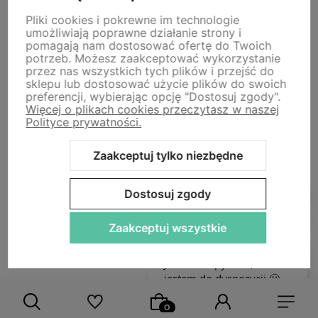
Newsletter
Pliki cookies i pokrewne im technologie
umożliwiają poprawne działanie strony i
pomagają nam dostosować ofertę do Twoich
Zapisz się na nasz newsletter – Wpisz adres e-mail
potrzeb. Możesz zaakceptować wykorzystanie
przez nas wszystkich tych plików i przejść do
sklepu lub dostosować użycie plików do swoich
Zapisz się, aby otrzymać powitalny kod zniżkowy -10% na
preferencji, wybierając opcję "Dostosuj zgody".
całe zakupy. Otrzymuj ekskluzywne oferty i informacje o
Więcej o plikach cookies przeczytasz w naszej
nowościach.
Polityce prywatności.
Zaakceptuj tylko niezbędne
Dostosuj zgody
Zaakceptuj wszystkie
polityce prywatności
Pomoc