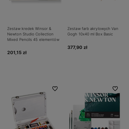
Zestaw kredek Winsor &
Zestaw farb akrylowych Van
Newton Studio Collection
Gogh 10x40 ml Box Basic
Mixed Pencils 45 elementów
377,90 zł
201,15 zł
Do koszyka
Do koszyka
Do ulubionych
Do ulubio