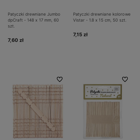
Patyczki drewniane Jumbo
Patyczki drewniane kolorowe
dpCraft - 148 x 17 mm, 60
Vistar - 1.8 x 15 cm, 50 szt.
szt.
7,15 zł
7,60 zł
Do koszyka
Powiadom o dostępności
Do ulubionych
Do ulubio