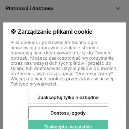
Płatności i dostawa
O nas
🍪 Zarządzanie plikami cookie
Pliki cookies i pokrewne im technologie
umożliwiają poprawne działanie strony i
Storm - sklep plastyczny
pomagają nam dostosować ofertę do Twoich
Adres sklepu internetowego:
ul. Kazimierza Wielkiego 29a, 50-077
potrzeb. Możesz zaakceptować wykorzystanie
Wrocław
Siedziba firmy:
ul. Jana Uphagena 19, 80-237 Gdańsk NIP:
przez nas wszystkich tych plików i przejść do
5840152571
sklepu lub dostosować użycie plików do swoich
zamowienia@stormplastyczny.pl
| Tel.:
781350938
preferencji, wybierając opcję "Dostosuj zgody".
Więcej o plikach cookies przeczytasz w naszej
Polityce prywatności.
Zaakceptuj tylko niezbędne
Sklep internetowy Shoper Premium
Szablon Shoper Modern 3.0™
Dostosuj zgody
od GrowCommerce
Zaakceptuj wszystkie