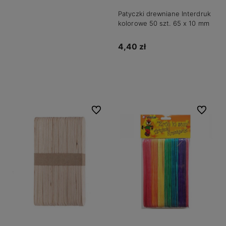
Patyczki drewniane Interdruk
kolorowe 50 szt. 65 x 10 mm
4,40 zł
Do koszyka
Do ulubionych
Do ulubio