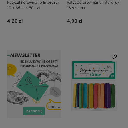
Patyczki drewniane Interdruk
Patyczki drewniane Interdruk
10 x 65 mm 50 szt.
16 szt. mix
4,20 zł
4,90 zł
Do koszyka
Powiadom o dostępności
Do ulubio