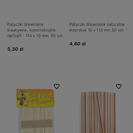
Patyczki drewniane
Patyczki drewniane naturalne
kreatywne, konstrukcyjne
Interdruk 10 x 113 mm 50 szt.
dpCraft - 114 x 10 mm, 50 szt.
4,60 zł
5,30 zł
Powiadom o dostępności
Powiadom o dostępności
Do ulubionych
Do ulubio