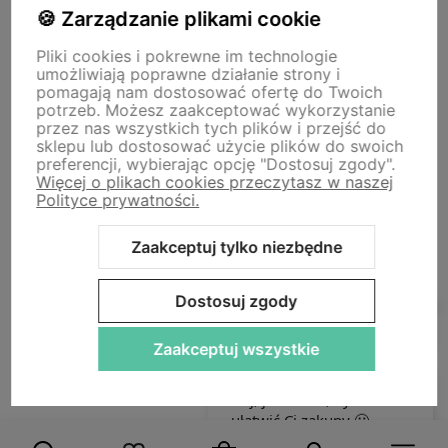
O nas
🍪 Zarządzanie plikami cookie
Pliki cookies i pokrewne im technologie
umożliwiają poprawne działanie strony i
Storm - sklep plastyczny
pomagają nam dostosować ofertę do Twoich
Adres sklepu internetowego:
ul. Kazimierza Wielkiego 29a, 50-077
potrzeb. Możesz zaakceptować wykorzystanie
Wrocław
Siedziba firmy:
ul. Jana Uphagena 19, 80-237 Gdańsk NIP:
przez nas wszystkich tych plików i przejść do
5840152571
sklepu lub dostosować użycie plików do swoich
zamowienia@stormplastyczny.pl
| Tel.:
781350938
preferencji, wybierając opcję "Dostosuj zgody".
Więcej o plikach cookies przeczytasz w naszej
Polityce prywatności.
Zaakceptuj tylko niezbędne
Sklep internetowy Shoper Premium
Szablon Shoper Modern 3.0™
Dostosuj zgody
od GrowCommerce
Zaakceptuj wszystkie