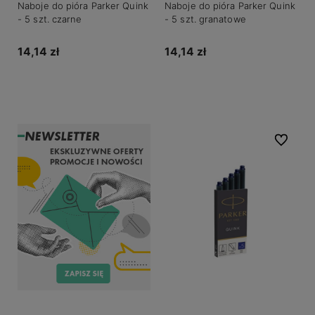
Naboje do pióra Parker Quink
Naboje do pióra Parker Quink
- 5 szt. czarne
- 5 szt. granatowe
14,14 zł
14,14 zł
Do koszyka
Do koszyka
Do ulubio