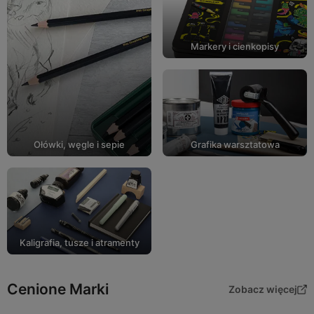
Markery i cienkopisy
Ołówki, węgle i sepie
Grafika warsztatowa
Kaligrafia, tusze i atramenty
Cenione Marki
Zobacz więcej