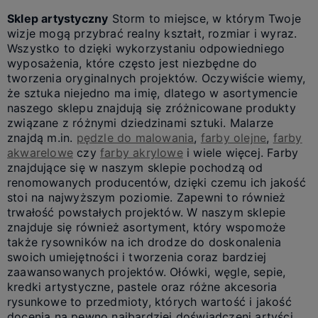
Sklep artystyczny
Storm to miejsce, w którym Twoje
wizje mogą przybrać realny kształt, rozmiar i wyraz.
Wszystko to dzięki wykorzystaniu odpowiedniego
wyposażenia, które często jest niezbędne do
tworzenia oryginalnych projektów. Oczywiście wiemy,
że sztuka niejedno ma imię, dlatego w asortymencie
naszego sklepu znajdują się zróżnicowane produkty
związane z różnymi dziedzinami sztuki. Malarze
znajdą m.in.
pędzle do malowania
,
farby olejne
,
farby
akwarelowe
czy
farby akrylowe
i wiele więcej. Farby
znajdujące się w naszym sklepie pochodzą od
renomowanych producentów, dzięki czemu ich jakość
stoi na najwyższym poziomie. Zapewni to również
trwałość powstałych projektów. W naszym sklepie
znajduje się również asortyment, który wspomoże
także rysowników na ich drodze do doskonalenia
swoich umiejętności i tworzenia coraz bardziej
zaawansowanych projektów. Ołówki, węgle, sepie,
kredki artystyczne, pastele oraz różne akcesoria
rysunkowe to przedmioty, których wartość i jakość
docenią na pewno najbardziej doświadczeni artyści.