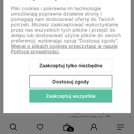
Newsletter
Pliki cookies i pokrewne im technologie
umożliwiają poprawne działanie strony i
pomagają nam dostosować ofertę do Twoich
Zapisz się na nasz newsletter – Wpisz adres e-mail
potrzeb. Możesz zaakceptować wykorzystanie
przez nas wszystkich tych plików i przejść do
sklepu lub dostosować użycie plików do swoich
Zapisz się, aby otrzymać powitalny kod zniżkowy -10% na
preferencji, wybierając opcję "Dostosuj zgody".
całe zakupy. Otrzymuj ekskluzywne oferty i informacje o
Więcej o plikach cookies przeczytasz w naszej
nowościach.
Polityce prywatności.
Zaakceptuj tylko niezbędne
Dostosuj zgody
Zaakceptuj wszystkie
polityce prywatności
Pomoc