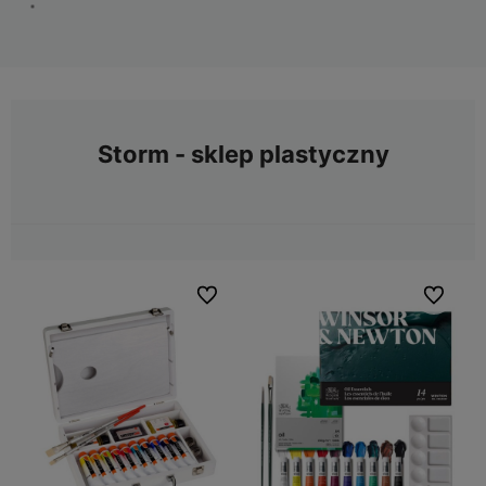
Storm - sklep plastyczny
Do ulubionych
Do ulubio