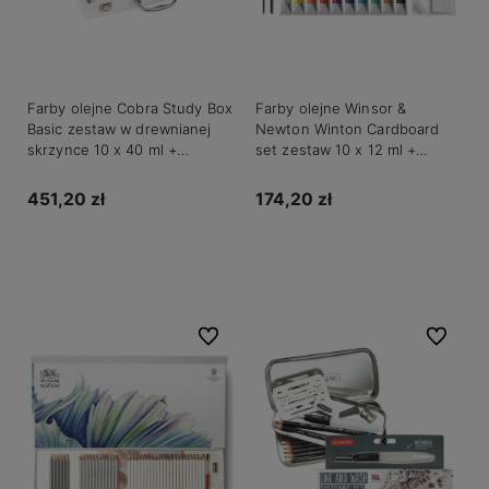
Farby olejne Cobra Study Box
Farby olejne Winsor &
Basic zestaw w drewnianej
Newton Winton Cardboard
skrzynce 10 x 40 ml +
set zestaw 10 x 12 ml +
akcesoria
akcesoria
451,20 zł
174,20 zł
Do koszyka
Do koszyka
Do ulubionych
Do ulubio