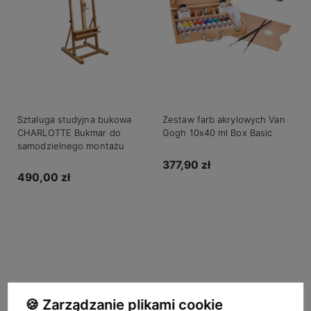
Sztaluga studyjna bukowa
Zestaw farb akrylowych Van
CHARLOTTE Bukmar do
Gogh 10x40 ml Box Basic
samodzielnego montażu
377,90 zł
490,00 zł
Do koszyka
Do koszyka
🍪 Zarządzanie plikami cookie