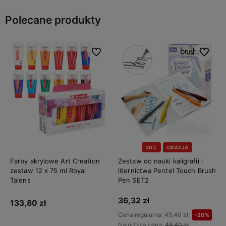
Polecane produkty
Do ulubionych
Do ulubi
20%
OKAZJA
Farby akrylowe Art Creation
Zestaw do nauki kaligrafii i
zestaw 12 x 75 ml Royal
liternictwa Pentel Touch Brush
Talens
Pen SET2
36,32 zł
133,80 zł
Cena regularna:
45,40 zł
-20%
Najniższa cena:
45,40 zł