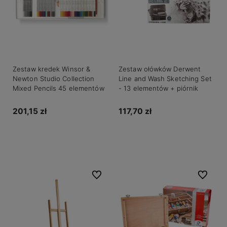
Zestaw kredek Winsor &
Zestaw ołówków Derwent
Newton Studio Collection
Line and Wash Sketching Set
Mixed Pencils 45 elementów
- 13 elementów + piórnik
201,15 zł
117,70 zł
Do koszyka
Do koszyka
Do ulubionych
Do ulubio