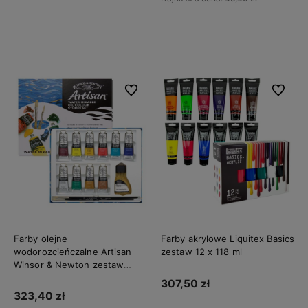
Do koszyka
Do koszyka
Do ulubionych
Do ulubi
Farby olejne
Farby akrylowe Liquitex Basics
wodorozcieńczalne Artisan
zestaw 12 x 118 ml
Winsor & Newton zestaw
Studio Set 10 x 37 ml
307,50 zł
323,40 zł