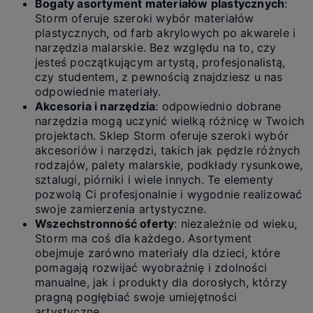
Bogaty asortyment materiałów plastycznych
:
Storm oferuje szeroki wybór materiałów
plastycznych, od farb akrylowych po akwarele i
narzędzia malarskie. Bez względu na to, czy
jesteś początkującym artystą, profesjonalistą,
czy studentem, z pewnością znajdziesz u nas
odpowiednie materiały.
Akcesoria i narzędzia
: odpowiednio dobrane
narzędzia mogą uczynić wielką różnicę w Twoich
projektach. Sklep Storm oferuje szeroki wybór
akcesoriów i narzędzi, takich jak pędzle różnych
rodzajów, palety malarskie, podkłady rysunkowe,
sztalugi, piórniki i wiele innych. Te elementy
pozwolą Ci profesjonalnie i wygodnie realizować
swoje zamierzenia artystyczne.
Wszechstronność oferty
: niezależnie od wieku,
Storm ma coś dla każdego. Asortyment
obejmuje zarówno materiały dla dzieci, które
pomagają rozwijać wyobraźnię i zdolności
manualne, jak i produkty dla dorosłych, którzy
pragną pogłębiać swoje umiejętności
artystyczne.