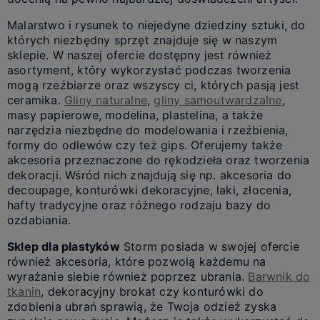
Malarstwo i rysunek to niejedyne dziedziny sztuki, do
których niezbędny sprzęt znajduje się w naszym
sklepie. W naszej ofercie dostępny jest również
asortyment, który wykorzystać podczas tworzenia
mogą rzeźbiarze oraz wszyscy ci, których pasją jest
ceramika.
Gliny naturalne
,
gliny samoutwardzalne
,
masy papierowe, modelina, plastelina, a także
narzędzia niezbędne do modelowania i rzeźbienia,
formy do odlewów czy też gips. Oferujemy także
akcesoria przeznaczone do rękodzieła oraz tworzenia
dekoracji. Wśród nich znajdują się np. akcesoria do
decoupage, konturówki dekoracyjne, laki, złocenia,
hafty tradycyjne oraz różnego rodzaju bazy do
ozdabiania.
Sklep dla plastyków
Storm posiada w swojej ofercie
również akcesoria, które pozwolą każdemu na
wyrażanie siebie również poprzez ubrania.
Barwnik do
tkanin
, dekoracyjny brokat czy konturówki do
zdobienia ubrań sprawią, że Twoja odzież zyska