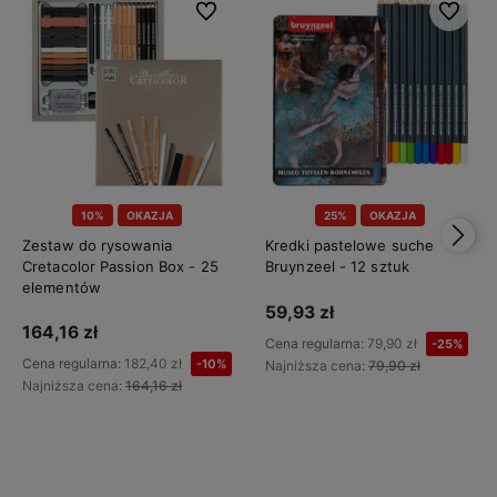
Do ulubionych
Do ulubi
10%
OKAZJA
25%
OKAZJA
Zestaw do rysowania
Kredki pastelowe suche
Cretacolor Passion Box - 25
Bruynzeel - 12 sztuk
elementów
59,93 zł
164,16 zł
Cena regularna:
79,90 zł
-25%
Cena regularna:
182,40 zł
-10%
Najniższa cena:
79,90 zł
Najniższa cena:
164,16 zł
Do koszyka
Do koszyka