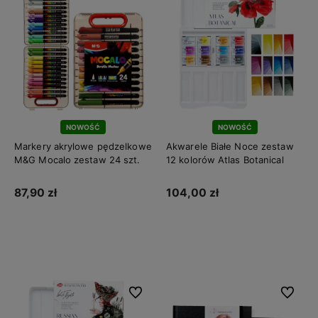
NOWOŚĆ
NOWOŚĆ
Markery akrylowe pędzelkowe
Akwarele Białe Noce zestaw
M&G Mocalo zestaw 24 szt.
12 kolorów Atlas Botanical
87,90 zł
104,00 zł
Do koszyka
Do koszyka
Do ulubionych
Do ulubi