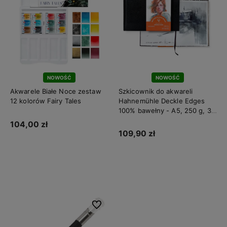
NOWOŚĆ
NOWOŚĆ
Akwarele Białe Noce zestaw
Szkicownik do akwareli
12 kolorów Fairy Tales
Hahnemühle Deckle Edges
100% bawełny - A5, 250 g, 30
ark.
104,00 zł
109,90 zł
Do koszyka
Do koszyka
Do ulubionych