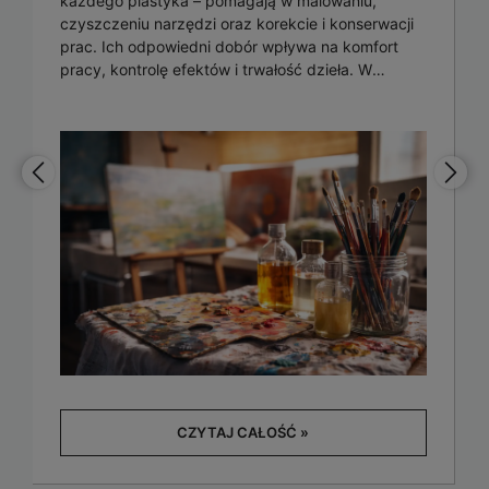
każdego plastyka – pomagają w malowaniu,
czyszczeniu narzędzi oraz korekcie i konserwacji
prac. Ich odpowiedni dobór wpływa na komfort
pracy, kontrolę efektów i trwałość dzieła. W
artykule podpowiadamy, jak świadomie wybierać
rozpuszczalniki artystyczne oraz jak bezpiecznie
z nich korzystać w pracowni.
CZYTAJ CAŁOŚĆ »