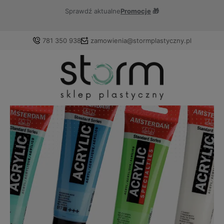
Sprawdź aktualne
Promocje
🎁
781 350 938
zamowienia@stormplastyczny.pl
Zaloguj się
Załóż konto
Wybierz coś dla siebie z naszej aktualnej oferty lub
zaloguj się, aby przywrócić dodane produkty do listy z
poprzedniej sesji.