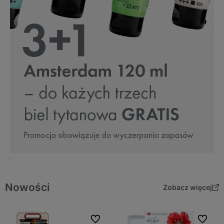
Nowości
Zobacz więcej
Do ulubionych
Do ulubi