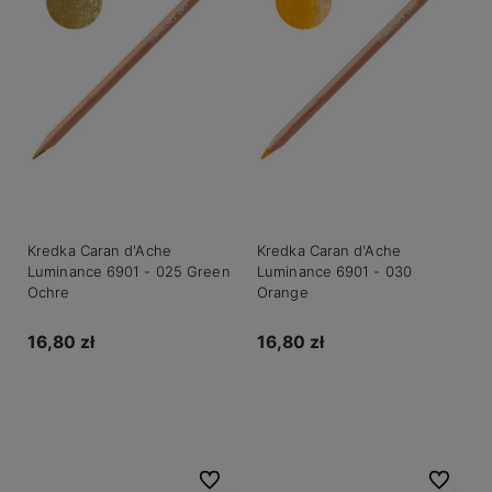
Kredka Caran d'Ache
Kredka Caran d'Ache
Luminance 6901 - 025 Green
Luminance 6901 - 030
Ochre
Orange
16,80 zł
16,80 zł
Do koszyka
Do koszyka
Do ulubionych
Do ulubio