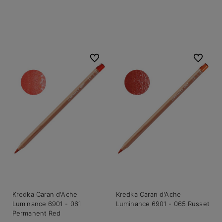
Do koszyka
Do koszyka
Do ulubionych
Do ulubio
Kredka Caran d'Ache
Kredka Caran d'Ache
Luminance 6901 - 061
Luminance 6901 - 065 Russet
Permanent Red