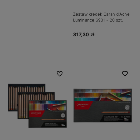
Zestaw kredek Caran d'Ache
Luminance 6901 - 20 szt.
317,30 zł
Do koszyka
Do ulubionych
Do ulubio