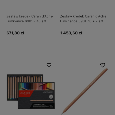
Zestaw kredek Caran d'Ache
Zestaw kredek Caran d'Ache
Luminance 6901 - 40 szt.
Luminance 6901 76 + 2 szt.
671,80 zł
1 453,60 zł
Do koszyka
Do koszyka
Do ulubionych
Do ulubio