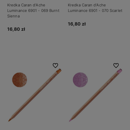
Kredka Caran d'Ache
Kredka Caran d'Ache
Luminance 6901 - 069 Burnt
Luminance 6901 - 070 Scarlet
Sienna
16,80 zł
16,80 zł
Do koszyka
Do koszyka
Do ulubionych
Do ulubio