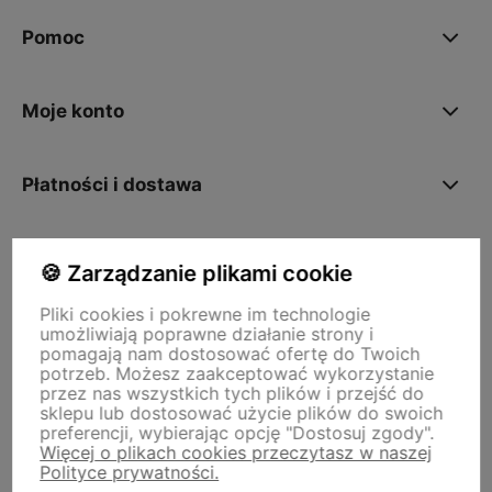
Pomoc
Moje konto
Płatności i dostawa
O nas
🍪 Zarządzanie plikami cookie
Pliki cookies i pokrewne im technologie
umożliwiają poprawne działanie strony i
Storm - sklep plastyczny
pomagają nam dostosować ofertę do Twoich
Adres sklepu internetowego:
ul. Kazimierza Wielkiego 29a, 50-077
potrzeb. Możesz zaakceptować wykorzystanie
Wrocław
Siedziba firmy:
ul. Jana Uphagena 19, 80-237 Gdańsk NIP:
przez nas wszystkich tych plików i przejść do
5840152571
sklepu lub dostosować użycie plików do swoich
zamowienia@stormplastyczny.pl
| Tel.:
781350938
preferencji, wybierając opcję "Dostosuj zgody".
Więcej o plikach cookies przeczytasz w naszej
Polityce prywatności.