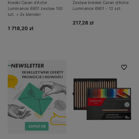
Kredki Caran d'Ache
Zestaw kredek Caran d'Ache
Luminance 6901 zestaw 100
Luminance 6901 - 12 szt.
szt. + 2x blender
217,28 zł
1 718,20 zł
Powiadom o dostępności
Powiadom o dostępności
Do ulubio