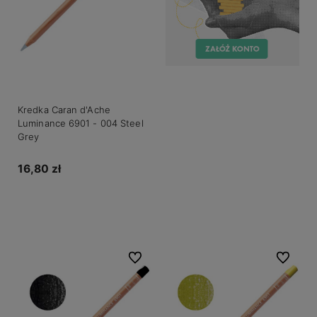
Kredka Caran d'Ache
Luminance 6901 - 004 Steel
Grey
16,80 zł
Do koszyka
Do ulubionych
Do ulubio