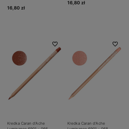
16,80 zł
16,80 zł
Do koszyka
Do koszyka
Do ulubionych
Do ulubio
Kredka Caran d'Ache
Kredka Caran d'Ache
Luminance 6901 - 066
Luminance 6901 - 068