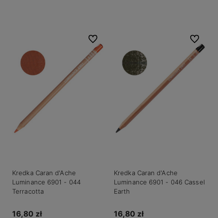
Do koszyka
Do ulubionych
Do ulubio
Kredka Caran d'Ache
Kredka Caran d'Ache
Luminance 6901 - 044
Luminance 6901 - 046 Cassel
Terracotta
Earth
16,80 zł
16,80 zł