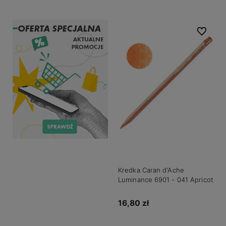
Do ulubio
Kredka Caran d'Ache
Luminance 6901 - 041 Apricot
16,80 zł