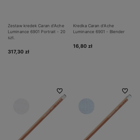
Zestaw kredek Caran d'Ache
Kredka Caran d'Ache
Luminance 6901 Portrait - 20
Luminance 6901 - Blender
szt.
16,80 zł
317,30 zł
Do koszyka
Powiadom o dostępności
Do ulubionych
Do ulubio