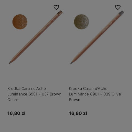
Do ulubionych
Do ulubio
Kredka Caran d'Ache
Kredka Caran d'Ache
Luminance 6901 - 037 Brown
Luminance 6901 - 039 Olive
Ochre
Brown
16,80 zł
16,80 zł
Do koszyka
Do koszyka