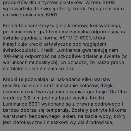
produktów dla artystów plastyków. W roku 2008
wprowadziła do swojej oferty kredki typu premium o
nazwie Luminance 6901.
Kredki te charakteryzują się kremową konsystencją,
permanentnym grafitem i maksymalną odpornością na
światło zgodną z normą ASTM D-6901, która
klasyfikuje kredki artystyczne pod względem
światłoczułości. Kredki Luminance gwarantują nam
100-lenią odporność na szkodliwe działanie światła (w
warunkach muzealnych), co oznacza, że nasza praca
nie blaknie i nie zmienia koloru.
Kredki te pozwalają na nakładanie kilku warstw
rysunku na siebie oraz mieszanie kolorów, dzięki
czemu można tworzyć cieniowania i gradacje. Grafit o
średnicy 3,8 mm jest na bazie wosku. Kredki
Luminance 6901 wykonane są z drewna cedrowego i
bardzo dobrze się temperują. Zostały pokryte kilkoma
warstwami bezbarwnego lakieru na bazie wody, który
jest nietoksyczny i nieszkodliwy dla środowiska.