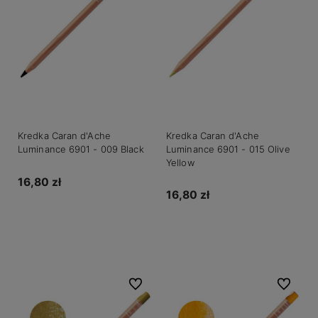
Kredka Caran d'Ache
Kredka Caran d'Ache
Luminance 6901 - 009 Black
Luminance 6901 - 015 Olive
Yellow
16,80 zł
16,80 zł
Do koszyka
Do koszyka
Do ulubionych
Do ulubio