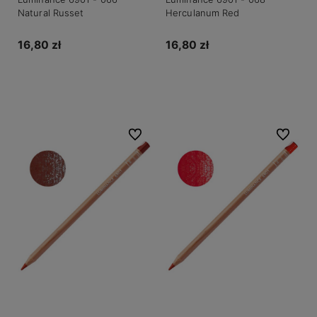
Natural Russet
Herculanum Red
16,80 zł
16,80 zł
Do koszyka
Do koszyka
Do ulubionych
Do ulubio