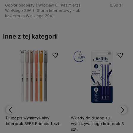
Odbiór osobisty ( Wrocław ul. Kazimierza
0,00 zł
Wielkiego 29A )
(Storm Internetowy - ul.
Kazimierza Wielkiego 29A)
Inne z tej kategorii
bionych
bionych
Do ulubionych
Do ulubionych
Do ulubi
Do ulubi
Długopis + ołówek 849 Caran
d'ache - Blue lagoon
235,00 zł
Do koszyka
Wkłady do długopisu
wymazywalnego Interdruk 3
szt.