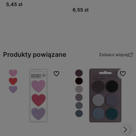
6,55 zł
Do koszyka
Produkty powiązane
Zobacz więcej
Do ulubionych
Do ulubi