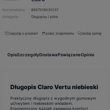
Kod produktu:
8907016035137
Kategoria:
Długopisy i pióra
zapytaj o produkt
dodaj opinię
poleć znajomemu
Opis
Szczegóły
Dostawa
Powiązane
Opinie
Długopis Claro Vertu niebieski
Praktyczny długopis z wygodnym gumowym
uchwytem i niebieskim wkładem.
Ergonomiczny kształt zapewnia komfort