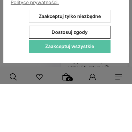
Polityce prywatności.
Storm - sklep plastyczny
Adres sklepu internetowego:
ul. Kazimierza Wielkiego 29a, 50-077
Zaakceptuj tylko niezbędne
Wrocław
Siedziba firmy:
ul. Jana Uphagena 19, 80-237 Gdańsk NIP:
5840152571
zamowienia@stormplastyczny.pl
| Tel.:
781350938
Dostosuj zgody
Zaakceptuj wszystkie
Sklep internetowy Shoper Premium
Szablon Shoper Modern 3.0™
od GrowCommerce