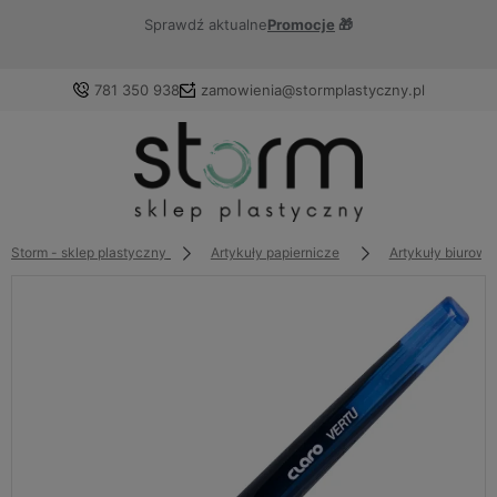
Sprawdź aktualne
Promocje
🎁
781 350 938
zamowienia@stormplastyczny.pl
Zaloguj się
Załóż konto
Storm - sklep plastyczny
Artykuły papiernicze
Artykuły biurowe
Wybierz coś dla siebie z naszej aktualnej oferty lub
zaloguj się, aby przywrócić dodane produkty do listy z
poprzedniej sesji.