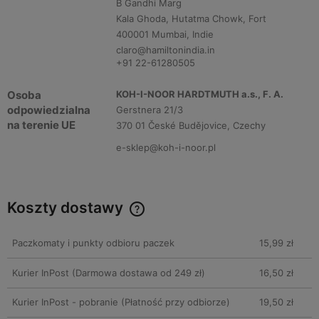
B Gandhi Marg
Kala Ghoda, Hutatma Chowk, Fort
400001 Mumbai, Indie
claro@hamiltonindia.in
+91 22-61280505
Osoba
KOH-I-NOOR HARDTMUTH a.s., F. A.
odpowiedzialna
Gerstnera 21/3
na terenie UE
370 01 České Budějovice, Czechy
e-sklep@koh-i-noor.pl
Koszty dostawy
Cena nie zawiera ewentualnych kosztów płatności
Paczkomaty i punkty odbioru paczek
15,99 zł
Kurier InPost
(Darmowa dostawa od 249 zł)
16,50 zł
Kurier InPost - pobranie
(Płatność przy odbiorze)
19,50 zł