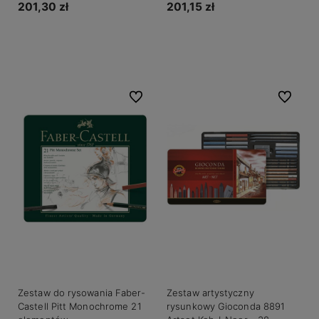
201,30 zł
201,15 zł
Do koszyka
Do koszyka
Do ulubionych
Do ulubio
Zestaw do rysowania Faber-
Zestaw artystyczny
Castell Pitt Monochrome 21
rysunkowy Gioconda 8891