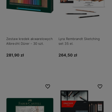
Zestaw kredek akwarelowych
Lyra Rembrandt Sketching
Albrecht Dürer - 30 szt.
set 35 el.
281,90 zł
264,50 zł
Do koszyka
Powiadom o dostępności
Do ulubionych
Do ulubio