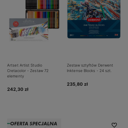
Artset Artist Studio
Zestaw sztyftów Derwent
Cretacolor - Zestaw 72
Inktense Blocks - 24 szt.
elementy
235,80 zł
242,30 zł
Powiadom o dostępności
Do koszyka
Do ulubio