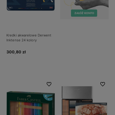
Kredki akwarelowe Derwent
Inktense 24 kolory
300,80 zł
Do koszyka
Do ulubionych
Do ulubio