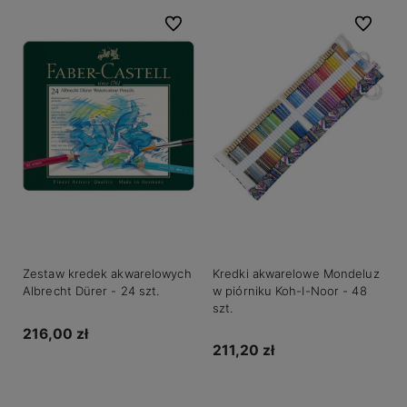
Do ulubionych
Do ulubio
Zestaw kredek akwarelowych
Kredki akwarelowe Mondeluz
Albrecht Dürer - 24 szt.
w piórniku Koh-I-Noor - 48
szt.
216,00 zł
211,20 zł
Do koszyka
Do koszyka