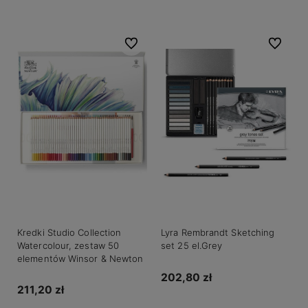
Do ulubionych
Do ulubio
Kredki Studio Collection
Lyra Rembrandt Sketching
Watercolour, zestaw 50
set 25 el.Grey
elementów Winsor & Newton
202,80 zł
211,20 zł