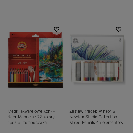
Do koszyka
Do koszyka
Do ulubionych
Do ulubio
Kredki akwarelowe Koh-I-
Zestaw kredek Winsor &
Noor Mondeluz 72 kolory +
Newton Studio Collection
pędzle i temperówka
Mixed Pencils 45 elementów