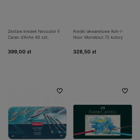
Zestaw kredek Neocolor II
Kredki akwarelowe Koh-I-
Caran d'Ache 40 szt.
Noor Mondeluz 72 kolory
399,00 zł
328,50 zł
Do koszyka
Do koszyka
Do ulubionych
Do ulubio