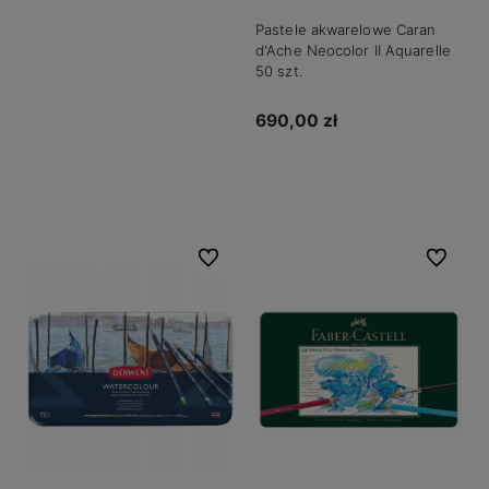
Pastele akwarelowe Caran
d'Ache Neocolor II Aquarelle
50 szt.
690,00 zł
Powiadom o dostępności
Do ulubionych
Do ulubio