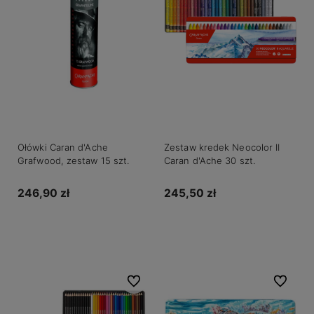
Ołówki Caran d'Ache
Zestaw kredek Neocolor II
Grafwood, zestaw 15 szt.
Caran d'Ache 30 szt.
246,90 zł
245,50 zł
Do koszyka
Do koszyka
Do ulubionych
Do ulubio