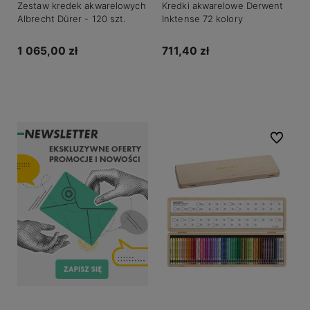
Zestaw kredek akwarelowych
Kredki akwarelowe Derwent
Albrecht Dürer - 120 szt.
Inktense 72 kolory
1 065,00 zł
711,40 zł
Do koszyka
Powiadom o dostępności
Do ulubio