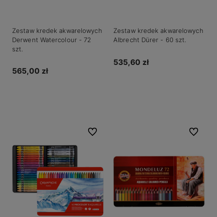
Zestaw kredek akwarelowych
Zestaw kredek akwarelowych
Derwent Watercolour - 72
Albrecht Dürer - 60 szt.
szt.
535,60 zł
565,00 zł
Do koszyka
Do koszyka
Do ulubionych
Do ulubio