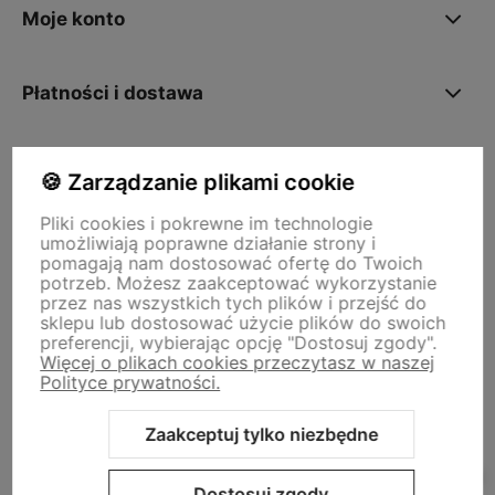
Moje konto
Płatności i dostawa
O nas
🍪 Zarządzanie plikami cookie
Pliki cookies i pokrewne im technologie
umożliwiają poprawne działanie strony i
Storm - sklep plastyczny
pomagają nam dostosować ofertę do Twoich
Adres sklepu internetowego:
ul. Kazimierza Wielkiego 29a, 50-077
potrzeb. Możesz zaakceptować wykorzystanie
Wrocław
Siedziba firmy:
ul. Jana Uphagena 19, 80-237 Gdańsk NIP:
przez nas wszystkich tych plików i przejść do
5840152571
sklepu lub dostosować użycie plików do swoich
zamowienia@stormplastyczny.pl
| Tel.:
781350938
preferencji, wybierając opcję "Dostosuj zgody".
Więcej o plikach cookies przeczytasz w naszej
Polityce prywatności.
Zaakceptuj tylko niezbędne
Sklep internetowy Shoper Premium
Szablon Shoper Modern 3.0™
Dostosuj zgody