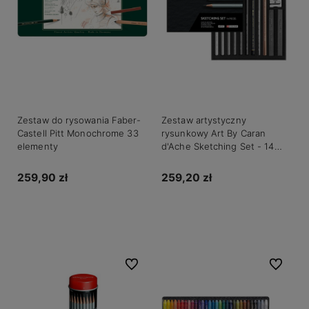
Zestaw do rysowania Faber-
Zestaw artystyczny
Castell Pitt Monochrome 33
rysunkowy Art By Caran
elementy
d'Ache Sketching Set - 14
elementów
259,90 zł
259,20 zł
Do koszyka
Do koszyka
Do ulubionych
Do ulubio