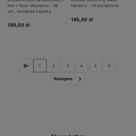
Koh-I-Noor Mondeluz - 48
Derwent - 16 elementów
szt., metalowa kasetka
185,60 zł
189,00 zł
Do koszyka
Do koszyka
1
2
3
4
5
6